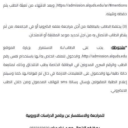
https://admission.alquds.edu/ar/#mentions
, وبعد الانتهاء من تعبئة الطلب يتم
حفظه وتثبيته.
(3) يحتفظ الطالب بالبطاقة من أجل مراجعة ملفه الكترونيا أو في الجامعة، من ثم
ينتظر الطالب الاتصال به من اجل تحديد موعد المقابلة أو الامتحان.
*
ملحوظة
:
يجب على الطالب/ـة الاستمرار بزيارة الموقع
http://admission.alquds.edu
، والدخول للملف الخاص به/ـها باستخدام نفس رقم
الطلب والرقم السري المدونين في البطاقة الخاصة بطلب الالتحاق وذلك لمتابعة
حالة طلبه/ـها والحصول على التعليمات اللازمة في حال تم قبوله/ـها، كما وسيتم
إعلام الطلبة المقبولين بإرسال رسالة
sms
للهاتف المحمول ومن خلال الطلب
الالكتروني.
للمراجعة والاستفسار عن برنامج الدراسات الاوروبية