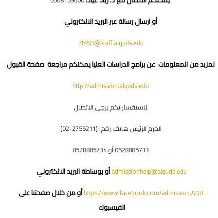
يمكنكم الاتصال مع د. زياد عياد:
0568159600
أو ارسال رسالة عبر البريد الالكتروني
ZIYAD@staff.alquds.edu
لمزيد من المعلومات عن برامج الدراسات العليا يمكنكم مراجعة صفحة القبول
http://admission.alquds.edu
لاستفساراتكم يرجى الاتصال
الحرم الرئيس هاتف رقم: (2756211-02)
0528885733 أو 0528885734
أو بوساطة البريد الالكتروني
admissionhelp@alquds.edu
أو من خلال صفحتنا على
https://www.facebook.com/admission.AQU
الفيسبوك