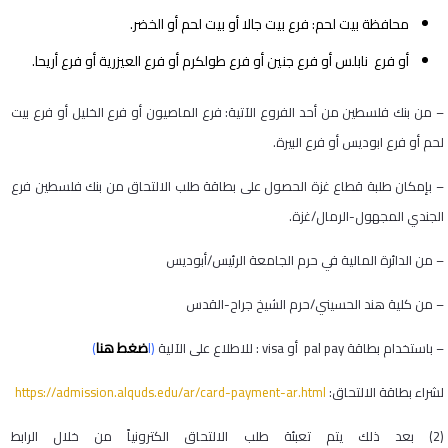
محافظة بيت لحم: فرع بيت جالا أو بيت لحم أو الخضر.
أو فرع نابلس أو فرع جنين أو فرع طولكرم أو فرع العيزرية أو فرع أريحا.
– من بنك فلسطين من أحد الفروع الآتية: فرع الماصيون أو فرع الخليل أو فرع بيت
لحم أو فرع ابوديس أو فرع البيرة.
– بإمكان طلبة قطاع غزة الحصول على بطاقة طلب الالتحاق من بنك فلسطين فرع
الجندي المجهول-الرمال/غزة.
– من الدائرة المالية في حرم الجامعة الرئيس/أبوديس
– من كلية هند الحسيني/حرم الشيخ جراح-القدس
(ا
ضغط
هنا
)
– باستخدام بطاقة
pal pay
أو
visa
: للاطلاع على الآلية
لشراء بطاقة الالتحاق:
https://admission.alquds.edu/ar/card-payment-ar.html
(2) بعد ذلك يتم تعبئة طلب الالتحاق الكترونياً من خلال الرابط