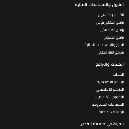
القبول والمساعدات المالية
القبول والتسجيل
برامج البكالوريوس
برامج الماجستير
برامج الدبلوم
المنح والمساعدات المالية
برنامج الزائر الدولي
الكليات والبرامج
الكليات
البرامج الاكاديمية
الطاقم الاكاديمي
التقويم الأكاديمي
المساقات المطروحة
الهواتف الداخلية
الحياة في جامعة القدس