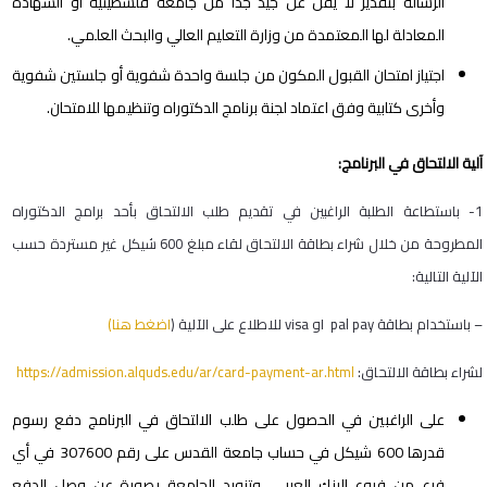
الرسالة بتقدير لا يقل عن جيد جداً من جامعة فلسطينية أو الشهادة
المعادلة لها المعتمدة من وزارة التعليم العالي والبحث العلمي.
اجتياز امتحان القبول المكون من جلسة واحدة شفوية أو جلستين شفوية
وأخرى كتابية وفق اعتماد لجنة برنامج الدكتوراه وتنظيمها للامتحان.
آلية الالتحاق في البرنامج:
1- باستطاعة الطلبة الراغبين في تقديم طلب الالتحاق بأحد برامج الدكتوراه
المطروحة من خلال شراء بطاقة الالتحاق لقاء مبلغ 600 شيكل غير مستردة حسب
الآلية التالية:
– باستخدام بطاقة
pal pay
او
visa
للاطلاع على الآلية (
اضغط هنا)
لشراء بطاقة الالتحاق:
https://admission.alquds.edu/ar/card-payment-ar.html
على الراغبين في الحصول على طلب الالتحاق في البرنامج دفع رسوم
قدرها 600 شيكل في حساب جامعة القدس على رقم 307600 في أي
فرع من فروع البنك العربي، وتزويد الجامعة بصورة عن وصل الدفع