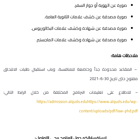
صورة عن الهوية أو جواز السفر.
صورة مصدقة عن كشف علامات الثانوية العامة.
صورة مصدقة عن شهادة وكشف علامات البكالوريوس.
صورة مصدقة عن شهادة وكشف علامات الماجستير.
ملاحظات هامة:
– المقاعد محدودة جداً وخاضعة للمنافسة، وباب استقبال طلبات الالتحاق
مفتوح حتى تاريخ 30-6-2021
– للاطلاع على تعليمات البرنامج المختلفة من خلال الرابط التالي:
https://admission.alquds.eduhttps://www.alquds.edu/wp-
content/uploads/pdf/law-phd.pdf
لاستفساراتكم حول البرنامج يرجى التواصل: