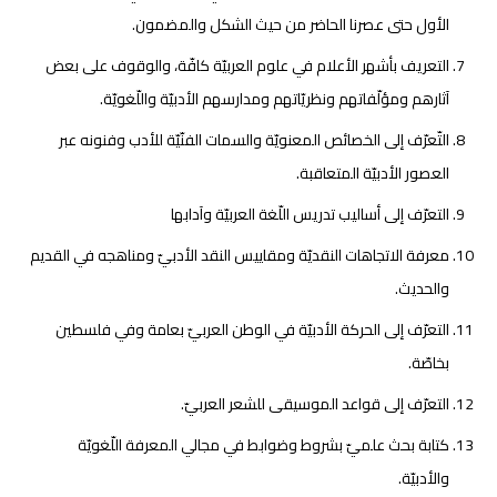
الأول حتى عصرنا الحاضر من حيث الشكل والمضمون.
التعريف بأشهر الأعلام في علوم العربيّة كافّة، والوقوف على بعض
آثارهم ومؤلّفاتهم ونظريّاتهم ومدارسهم الأدبيّة واللّغويّة.
التّعرّف إلى الخصائص المعنويّة والسمات الفنّيّة للأدب وفنونه عبر
العصور الأدبيّة المتعاقبة.
التعرّف إلى أساليب تدريس اللّغة العربيّة وآدابها
معرفة الاتجاهات النقديّة ومقاييس النقد الأدبيّ ومناهجه في القديم
والحديث.
التعرّف إلى الحركة الأدبيّة في الوطن العربيّ بعامة وفي فلسطين
بخاصّة.
التعرّف إلى قواعد الموسيقى للشعر العربيّ.
كتابة بحث علميّ بشروط وضوابط في مجالي المعرفة اللّغويّة
والأدبيّة.