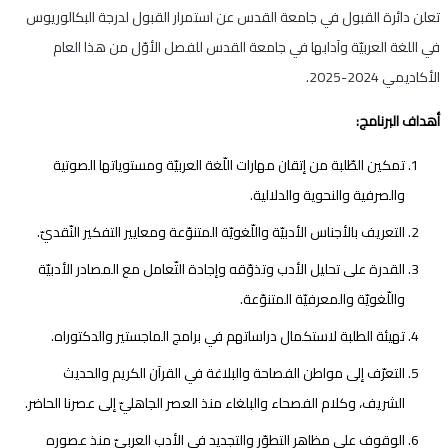
تعلن دائرة القبول في جامعة القدس عن استمرار القبول لدرجة البكالوريوس
في اللغة العربيّة وآدابها في جامعة القدس للفصل الأوّل من هذا العام
الأكاديمي 2024-2025.
أهداف البرنامج:
تمكين الطّلبة من إتقان مهارات اللّغة العربيّة ومستوياتها الصوتية
والصرفية والنحوية والدلالية.
التعريف بالأجناس الأدبيّة واللّغويّة المتنوّعة ومعايير التفكير النّقديّ.
القدرة على تحليل الأدب وتذوّقه وإجادة التّعامل مع المصادر الأدبيّة
واللّغويّة والمعرفيّة المتنوّعة.
تهيئة الطلبة لاستكمال دراساتهم في برامج الماجستير والدكتوراه.
التعرّف إلى مواطن الفصاحة والبلاغة في القرآن الكريم والحديث
الشريف، وكلام الفصحاء والبلغاء منذ العصر الجاهليّ إلى عصرنا الحاضر.
الوقوف على مظاهر التطوّر والتجديد في الأدب العربيّ منذ عصوره