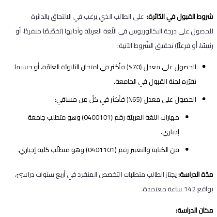
شروط القبول في الدّائرة:
على الطالب الذي يرغب في الالتحاق بالدائرة
للحصول على درجة البكالوريوس في اللّغة العربيّة وآدابها (تخصّصًا منفردًا، أو
رئيسًا، أو فرعيًّا) تحقيق الشّروط الآتية:
الحصول على معدل (70%) فأكثر في امتحان الثانويّة العامّة، أو حسبما
تقرّره لجنة القبول في الجامعة.
الحصول على معدل (65%) فأكثر في كلّ من مساقي:
مهارات اللغة العربيّة رقم (0400101) وهو متطلب جامعة
إجباري.
فن الكتابة والتعبير رقم (0401101) وهو متطلّب كلية إجباري.
مدّة الدراسة:
يجتاز الطالب متطلبات التخصص المنفرد في أربع سنوات دراسيّ،
بواقع 142 ساعة معتمدة.
مكان الدراسة: