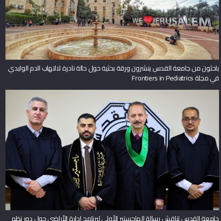
باحثون من جامعة القدس ينشرون ورقة بحثية حول حالة نادرة لالتهاب الدم الوليدي
في مجلة Frontiers in Pediatrics
جامعة القدس تناقش رسالة الماجستير الأولى لبرنامج إدارة الأراضي حول دور نظم