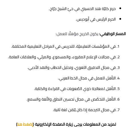
حرم كليّة هند الحسيني في حيّ الشيخ جرّاح.
الحرم الرئيس في أبوديس.
المسار الوظيفي:
يكون الخريج مؤهلًا للعمل:
في المؤسّسات التعليميّة، للتدريس في المراحل التعليمية المختلفة.
في مجالات الإعلام المقروء، والمسموع، والمرئي، والعلاقات العامة.
في مجال التدقيق اللغوي، وتحليل الخطاب والنقد الأدبي.
التأهل للعمل في مجال الخط العربي.
التأهل لمعالجة ذوي الصّعوبات في القراءة والكتابة.
التأهل للتخصّص في مجال تحسين النطق واللّغة والسمع.
في مجال الترجمة إذا كان يُتقن لغة ثانية.
لمزيد من المعلومات يرجى زيارة الصفحة الإلكترونية (
إضغط هنا
)