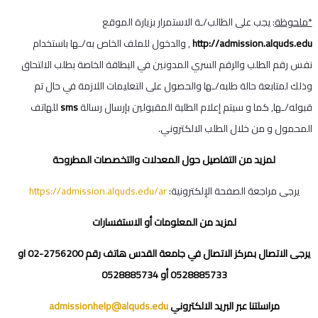
*ملحوظة
: يجب على الطالب/ـة الاستمرار بزيارة الموقع
http://admission.alquds.edu
, والدخول للملف الخاص به/ـها باستخدام
نفس رقم الطلب والرقم السري المدونين في البطاقة الخاصة بطلب الالتحاق
وذلك لمتابعة حالة طلبه/ـها والحصول على التعليمات اللازمة في حال تم
قبوله/ـها, كما و سيتم إعلام الطلبة المقبولين بإرسال رسالة
sms
للهاتف
المحمول و من خلال الطلب الالكتروني.
لمزيد من التفاصيل حول المعدلات والتخصصات المطروحة
يرجى مراجعة الصفحة الإلكترونية:
https://admission.alquds.edu/ar
لمزيد من المعلومات أو الاستفسارات
يرجى الاتصال بمركز الاتصال في جامعة القدس هاتف رقم 2756200-02 او
0528885733 أو 0528885734
مراسلتنا عبر البريد الالكتروني
admissionhelp@alquds.edu