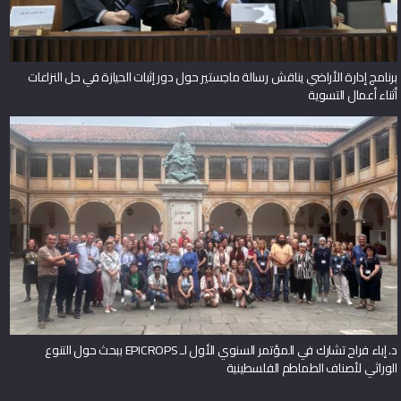
برنامج إدارة الأراضي يناقش رسالة ماجستير حول دور إثبات الحيازة في حل النزاعات
أثناء أعمال التسوية
د. إباء فراح تشارك في المؤتمر السنوي الأول لـ EPICROPS ببحث حول التنوع
الوراثي لأصناف الطماطم الفلسطينية