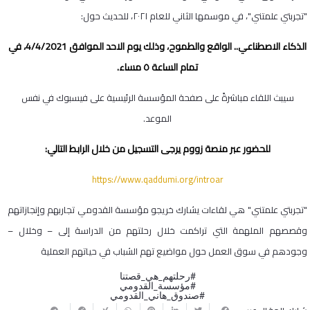
"تجربتي علمتني"، في موسمها الثاني للعام ٢٠٢١، للحديث حول:
الذكاء الاصطناعي.. الواقع والطموح، وذلك يوم الاحد الموافق 4/4/2021، في
تمام الساعة ٥ مساء.
سيبث اللقاء مباشرةً على صفحة المؤسسة الرئيسية على فيسبوك في نفس
الموعد.
للحضور عبر منصة زووم يرجى التسجيل من خلال الرابط التالي:
https://www.qaddumi.org/introar
"تجربتي علمتني" هي لقاءات يشارك خريجو مؤسسة القدومي تجاربهم وإنجازاتهم
وقصصهم الملهمة التي تراكمت خلال رحلتهم من الدراسة إلى – وخلال –
وجودهم في سوق العمل حول مواضيع تهم الشباب في حياتهم العملية
#رحلتهم_هي_قصتنا
#مؤسسة_القدومي
#صندوق_هاني_القدومي