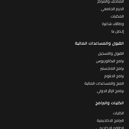
المتاحف والمراكز
الحرم الجامعي
المكتبات
وظائف شاغرة
إتـصل بنا
القبول والمساعدات المالية
القبول والتسجيل
برامج البكالوريوس
برامج الماجستير
برامج الدبلوم
المنح والمساعدات المالية
برنامج الزائر الدولي
الكليات والبرامج
الكليات
البرامج الاكاديمية
الطاقم الاكاديمي