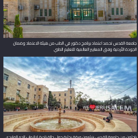
جامعة القدس تحصد اعتماد برنامج دكتور في الطب من هيئة الاعتماد وضمان
الجودة الأردنية وفق المعايير العالمية للتعليم الطبي
باحثون من جامعة القدس ينشرون ورقة بحثية حول حالة نادرة لالتهاب الدم الوليدي