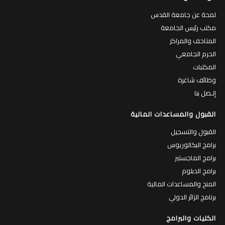
لمحة عن جامعة القدس
مكتب رئيس الجامعة
المتاحف والمراكز
الحرم الجامعي
المكتبات
وظائف شاغرة
إتـصل بنا
القبول والمساعدات المالية
القبول والتسجيل
برامج البكالوريوس
برامج الماجستير
برامج الدبلوم
المنح والمساعدات المالية
برنامج الزائر الدولي
الكليات والبرامج