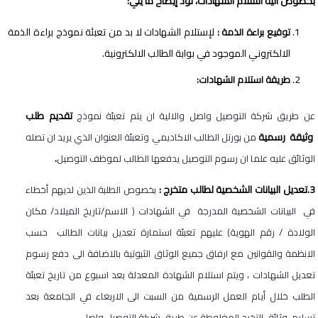
بخصوص الية استلام الشهادات، نود إيضاح ما يلي:
لإستلام الشهادات لا بد من تعبئة نموذج براءة الذمة
توقيع براءة الذمة :
الالكتروني الموجود في بوابة الطالب الالكترونية.
طريقة استلام الشهادات:
تقديم طلب
عن طريق شركة التوصيل واصل والالية ان يتم تعبئة نموذج
وثيقة رسمية
من بورتل الطالب الاكاديمي وتعبئة العنوان الذي يريد ان تصله
.
الوثائق عليه علما ان رسوم التوصيل يدفعها الطالب لموظف التوصيل
3.تعديل البيانات الشخصية لطالب متخرج :
بخصوص الطلبة الذين لديهم أخطاء
في البيانات الشخصية المدرجة في الشهادات ( الاسم/تاريخ الميلاد/ مكان
الولادة / رقم الهوية) عليهم تعبئة استمارة تعديل بيانات الطالب حسب
الانظمة والقوانين مع ارفاق جميع الوثاق الثبوتية بالاضافة الى دفع رسوم
تعديل الشهادات ، ويتم استلام الشهادة المعدلة بعد اسبوع من تاريخ تعبئة
الطلب خلال أيام العمل الرسمية من السبت الى الاربعاء في الجامعة بعد
تسليم وثائق التخرج المغلوطة عن طريق شركة التوصيل واصل .