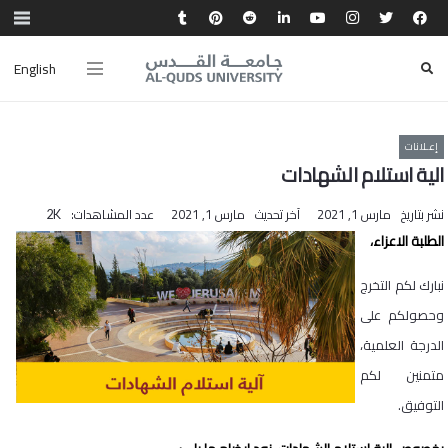
English
إعـلانات
الية استلام الشهادات
نشر بتاريخ
مارس 1, 2021
آخر تحديث
مارس 1, 2021
عدد المشاهدات:
2K
الطلبة الاعزاء،
نبارك لكم التخرج
وحصولكم على
الدرجة العلمية،
متمنين لكم
التوفيق.