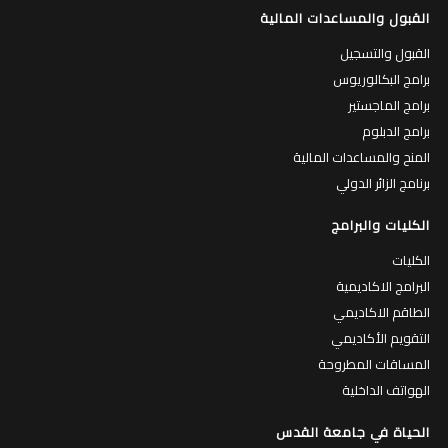
القبول والمساعدات المالية
القبول والتسجيل
برامج البكالوريوس
برامج الماجستير
برامج الدبلوم
المنح والمساعدات المالية
برنامج الزائر الدولي
الكليات والبرامج
الكليات
البرامج الاكاديمية
الطاقم الاكاديمي
التقويم الأكاديمي
المساقات المطروحة
الهواتف الداخلية
الحياة في جامعة القدس