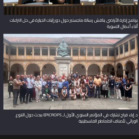
برنامج إدارة الأراضي يناقش رسالة ماجستير حول دور إثبات الحيازة في حل النزاعات
أثناء أعمال التسوية
د. إباء فراح تشارك في المؤتمر السنوي الأول لـ EPICROPS ببحث حول التنوع
الوراثي لأصناف الطماطم الفلسطينية