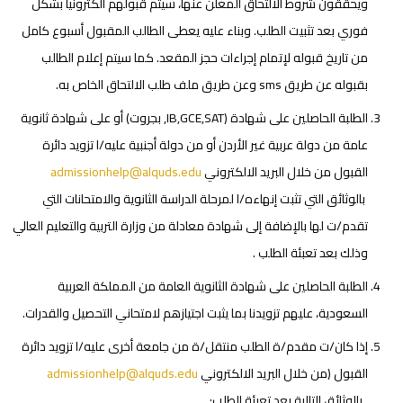
ويحققون شروط الالتحاق المعلن عنها، سيتم قبولهم الكترونياً بشكل
فوري بعد تثبيت الطلب. وبناء عليه يعطى الطالب المقبول أسبوع كامل
من تاريخ قبوله لإتمام إجراءات حجز المقعد. كما سيتم إعلام الطالب
بقبوله عن طريق
sms
وعن طريق ملف طلب الالتحاق الخاص به.
الطلبة الحاصلين على شهادة (
IB,GCE,SAT
, بجروت) أو على شهادة ثانوية
عامة من دولة عربية غير الأردن أو من دولة أجنبية عليه/ا تزويد دائرة
القبول من خلال البريد الالكتروني
admissionhelp@alquds.edu
بالوثائق التي تثبت إنهاءه/ا لمرحلة الدراسة الثانوية والامتحانات التي
تقدم/ت لها بالإضافة إلى شهادة معادلة من وزارة التربية والتعليم العالي
وذلك بعد تعبئة الطلب
.
الطلبة الحاصلين على شهادة الثانوية العامة من المملكة العربية
السعودية، عليهم تزويدنا بما يثبت اجتيازهم لامتحاني التحصيل والقدرات.
إذا كان/ت مقدم/ة الطلب منتقل/ة من جامعة أخرى عليه/ا تزويد دائرة
القبول (من خلال البريد الالكتروني
admissionhelp@alquds.edu
بالوثائق التالية بعد تعبئة الطلب: