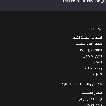
في مجلة Frontiers in Pediatrics
عن القدس
لمحة عن جامعة القدس
مكتب رئيس الجامعة
المتاحف والمراكز
الحرم الجامعي
المكتبات
وظائف شاغرة
إتـصل بنا
القبول والمساعدات المالية
القبول والتسجيل
برامج البكالوريوس
برامج الماجستير