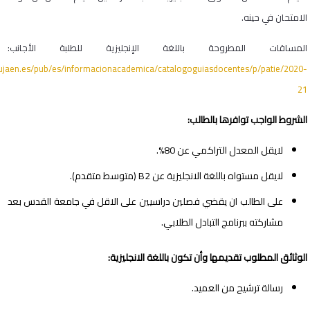
الامتحان في حينه.
المساقات المطروحة باللغة الإنجليزية للطلبة الأجانب:
al.ujaen.es/pub/es/informacionacademica/catalogoguiasdocentes/p/patie/2020-
21
الشروط الواجب توافرها بالطالب:
لايقل المعدل التراكمي عن 80%.
لايقل مستواه باللغة الانجليزية عن B2 (متوسط متقدم).
على الطالب ان يقضي فصلين دراسيين على الاقل في جامعة القدس بعد
مشاركته ببرنامج التبادل الطلابي.
الوثائق المطلوب تقديمها وأن تكون باللغة الانجليزية:
رسالة ترشيح من العميد.