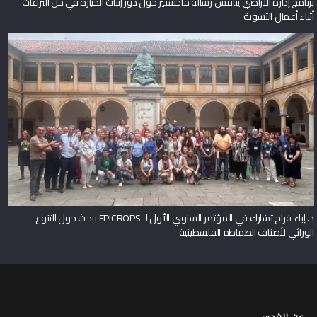
برنامج إدارة الأراضي يناقش رسالة ماجستير حول دور إثبات الحيازة في حل النزاعات
أثناء أعمال التسوية
د. إباء فراح تشارك في المؤتمر السنوي الأول لـ EPICROPS ببحث حول التنوع
الوراثي لأصناف الطماطم الفلسطينية
عن القدس