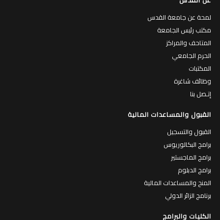
لمحة عن جامعة القدس
مكتب رئيس الجامعة
المتاحف والمراكز
الحرم الجامعي
المكتبات
وظائف شاغرة
إتـصل بنا
القبول والمساعدات المالية
القبول والتسجيل
برامج البكالوريوس
برامج الماجستير
برامج الدبلوم
المنح والمساعدات المالية
برنامج الزائر الدولي
الكليات والبرامج