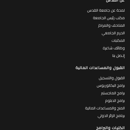
عن القدس
لمحة عن جامعة القدس
مكتب رئيس الجامعة
المتاحف والمراكز
الحرم الجامعي
المكتبات
وظائف شاغرة
إتـصل بنا
القبول والمساعدات المالية
القبول والتسجيل
برامج البكالوريوس
برامج الماجستير
برامج الدبلوم
المنح والمساعدات المالية
برنامج الزائر الدولي
الكليات والبرامج