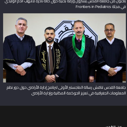
باحثون من جامعة القدس ينشرون ورقة بحثية حول حالة نادرة لالتهاب الدم الوليدي
في مجلة Frontiers in Pediatrics
جامعة القدس تناقش رسالة الماجستير الأولى لبرنامج إدارة الأراضي حول دور نظم
المعلومات الجغرافية في تعزيز الحوكمة المكانية وإدارة الأراضي