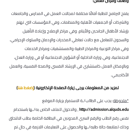
وظائف وفرص العمل:
يفتح البرنامج للطلبة آفاقًا مختلفة لمجالات العمل في المدارس والجامعات
والشركات أو الجمعيات الأهلية والمنظمات، وفي المؤسسات التي تهتم
بإرشاد الأطفال الجانحين والأيتام، وفي مراكز الإصلاح وإعادة التأهيل
والسجون للتعامل مع حالات تعاطي المخدرات والإدمان والسلوك الإجرامي،
وفي مراكز التوعية والمراكز الطبية والمستشفيات ومراكز الخدمات
الاجتماعية، وفي وزارة الداخلية أو الشؤون الاجتماعية أو في وزارة العدل،
وبالإمكان العمل كاستشاري في الإرشاد النفسي والصحة النفسية، والعمل
الأكاديمي.
لمزيد من المعلومات يرجى زيارة الصفحة الإلكترونية (
إضغط هنا
)
*ملحوظة
: يجب على الطالب/ـة الاستمرار بزيارة الموقع
http://admission.alquds.edu
, والدخول للملف الخاص به/ـها باستخدام
نفس رقم الطلب والرقم السري المدونين في البطاقة الخاصة بطلب الالتحاق
وذلك لمتابعة حالة طلبه/ـها والحصول على التعليمات اللازمة في حال تم