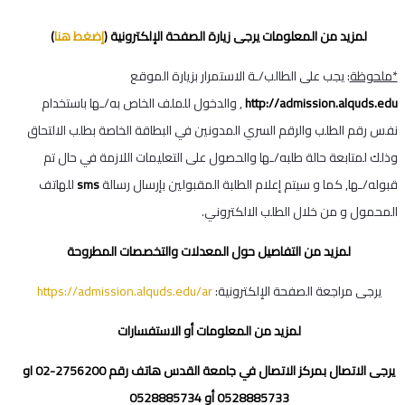
لمزيد من المعلومات يرجى زيارة الصفحة الإلكترونية (
إضغط هنا
)
*ملحوظة
: يجب على الطالب/ـة الاستمرار بزيارة الموقع
http://admission.alquds.edu
, والدخول للملف الخاص به/ـها باستخدام
نفس رقم الطلب والرقم السري المدونين في البطاقة الخاصة بطلب الالتحاق
وذلك لمتابعة حالة طلبه/ـها والحصول على التعليمات اللازمة في حال تم
قبوله/ـها, كما و سيتم إعلام الطلبة المقبولين بإرسال رسالة
sms
للهاتف
المحمول و من خلال الطلب الالكتروني.
لمزيد من التفاصيل حول المعدلات والتخصصات المطروحة
يرجى مراجعة الصفحة الإلكترونية:
https://admission.alquds.edu/ar
لمزيد من المعلومات أو الاستفسارات
يرجى الاتصال بمركز الاتصال في جامعة القدس هاتف رقم 2756200-02 او
0528885733 أو 0528885734