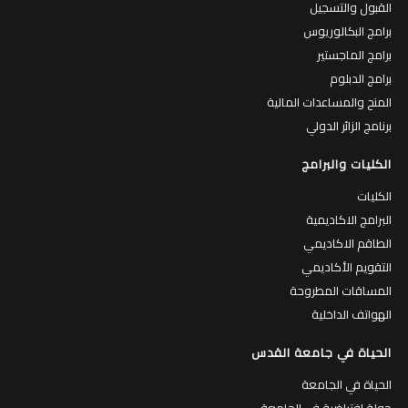
القبول والتسجيل
برامج البكالوريوس
برامج الماجستير
برامج الدبلوم
المنح والمساعدات المالية
برنامج الزائر الدولي
الكليات والبرامج
الكليات
البرامج الاكاديمية
الطاقم الاكاديمي
التقويم الأكاديمي
المساقات المطروحة
الهواتف الداخلية
الحياة في جامعة القدس
الحياة في الجامعة