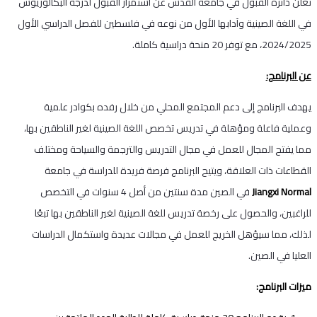
تعلن دائرة القبول في جامعة القدس عن استمرار القبول لدرجة البكالوريوس
في اللغة الصينية وآدابها الأول من نوعه في فلسطين للفصل الدراسي الأول
2024/2025، مع توفر 20 منحة دراسية كاملة.
عن البرنامج:
يهدف البرنامج إلى دعم المجتمع المحلي من خلال رفده بكوادر علمية
وعملية فاعلة ومؤهلة في تدريس تخصص اللغة الصينية لغير الناطقين بها،
مما يفتح المجال للعمل في مجال التدريس والترجمة والسياحة ومختلف
القطاعات ذات العلاقة، ويتيح البرنامج فرصة فريدة للدراسة في جامعة
Jiangxi Normal
في الصين مدة سنتين من أصل 4 سنوات في التخصص
للراغبين، والحصول على رخصة تدريس للغة الصينية لغير الناطقين بها تبعًا
لذلك، مما سيؤهل الخريج للعمل في مجالات عديدة واستكمال الدراسات
العليا في الصين.
ميزات البرنامج: