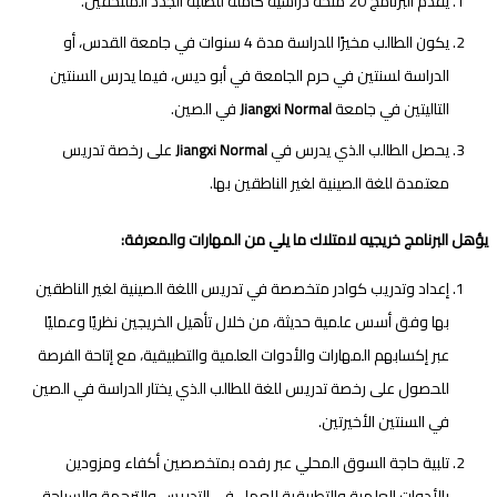
يقدم البرنامج 20 منحة دراسية كاملة للطلبة الجدد الملتحقين.
يكون الطالب مخيرًا للدراسة مدة 4 سنوات في جامعة القدس، أو
الدراسة لسنتين في حرم الجامعة في أبو ديس، فيما يدرس السنتين
التاليتين في جامعة
في الصين.
Jiangxi Normal
يحصل الطالب الذي يدرس في
على رخصة تدريس
Jiangxi Normal
معتمدة للغة الصينية لغير الناطقين بها.
يؤهل البرنامج خريجيه لامتلاك ما يلي من المهارات والمعرفة:
إعداد وتدريب كوادر متخصصة في تدريس اللغة الصينية لغير الناطقين
بها وفق أسس علمية حديثة، من خلال تأهيل الخريجين نظريًا وعمليًا
عبر إكسابهم المهارات والأدوات العلمية والتطبيقية، مع إتاحة الفرصة
للحصول على رخصة تدريس للغة للطالب الذي يختار الدراسة في الصين
في السنتين الأخيرتين.
تلبية حاجة السوق المحلي عبر رفده بمتخصصين أكفاء ومزودين
بالأدوات العلمية والتطبيقية للعمل في التدريس والترجمة والسياحة