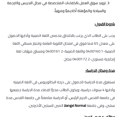
تزويد سوق العمل بالكفاءات المتخصصة في مجال التدريس والترجمة
والسياحة والمؤهلة أكاديميًا ومهنياً.
شروط القبول:
يجب على الطالب الذي يرغب بالالتحاق بتخصص اللغة الصينية وآدابها الحصول
على معدل 65 فما فوق في امتحان الثانوية العامة واجتياز مساقي اللغة
الصينية-1 0400160 واللغة الصينية-2 0400161 ومساق مهارات لغة
إنجليزية مستوى-2 0400172 بنجاح.
مدة ومكان الدراسة:
تستغرق مدة الدراسة للحصول على درجة البكالوريوس في اللغة الصينية
وآدابها 4 سنوات دراسية، ويكون الطالب مخيرًا لقضاء مدة الدراسة جميعها
في جامعة القدس-الحرم الرئيس، أو الدراسة مناصفةً في جامعة القدس مدة
سنتين، وفي جامعة
Jiangxi Normal
الصين للسنتين الأخيرتين.
وظائف و فرص العمل