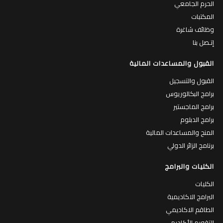
الحرم الجامعي
المكتبات
وظائف شاغرة
إتـصل بنا
القبول والمساعدات المالية
القبول والتسجيل
برامج البكالوريوس
برامج الماجستير
برامج الدبلوم
المنح والمساعدات المالية
برنامج الزائر الدولي
الكليات والبرامج
الكليات
البرامج الاكاديمية
الطاقم الاكاديمي
التقويم الأكاديمي