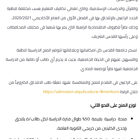
والقرآن والدراسات الإسلامية، والتي تغطي تكاليف التعليم بنسب مختلفة للطلبة
الجدد الراغبين بالإلتحاق بها في الفصل الأول من العام الأكاديمي 2020/2021،
وذلك نظراً للظروف الاقتصادية الراهنة التي يمر بها شعبنا في مختلف المحافظات
وعلى رأسها القدس الشريف
.
تسخر جامعة القدس كل امكانياتها وعلاقاتها لتوفير المنح الدراسية للطلبة
والتسهيل عليهم في الحياة الجامعية، بحيث لا يحرم أي طالب أو طالبة من الدراسة
الجامعية فيها نظراً لوضعه المادي
.
على الراغبين في التقدم للمنح والمنافسة عليها، تعبئة طلب الالتحاق الكترونياً من
خلال الرابط
https://admission.alquds.edu/ar/#mentions
توزع المنح على النحو الآتي
:
منحة دراسية بقيمة 50% طوال فترة الدراسة لكل طالب/ة يلتحق
بإحدى الكليتين من خريجي الثانوية العامة
.