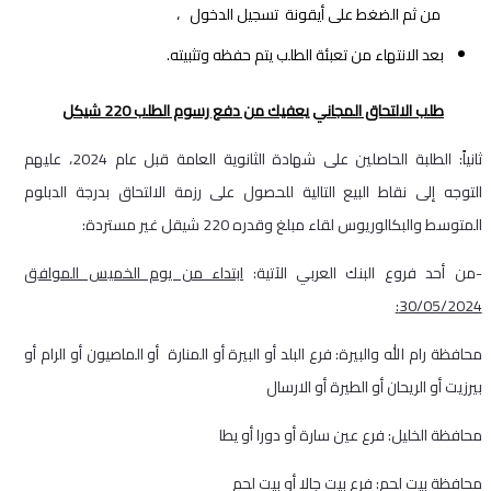
من ثم الضغط على أيقونة تسجيل الدخول ،
بعد الانتهاء من تعبئة الطلب يتم حفظه وتثبيته.
طلب الالتحاق المجاني يعفيك من دفع رسوم الطلب 220 شيكل
ثانياً: الطلبة الحاصلين على شهادة الثانوية العامة قبل عام 2024، عليهم
التوجه إلى نقاط البيع التالية للحصول على رزمة الالتحاق بدرجة الدبلوم
المتوسط والبكالوريوس لقاء مبلغ وقدره 220 شيقل غير مستردة:
-من أحد فروع البنك العربي الآتية:
ابتداء من يوم الخميس الموافق
30/05/2024:
محافظة رام الله والبيرة: فرع البلد أو البيرة أو المنارة أو الماصيون أو الرام أو
بيرزيت أو الريحان أو الطيرة أو الارسال
محافظة الخليل: فرع عين سارة أو دورا أو يطا
محافظة بيت لحم: فرع بيت جالا أو بيت لحم