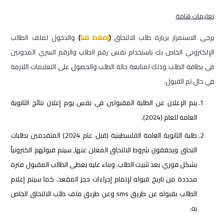
تعليمات هامة
يرجى الاستمرار بزيارة طلب الالتحاق
(
إضغط هنا
)
والدخول لملف الطالب
الإلكتروني الخاص بك باستخدام نفس رقم الطلب والرقم السري المدونين
في بطاقة الطلب وذلك لمتابعة حالة الطلب والحصول على التعليمات اللازمة
في حال تم القبول.
يتم الإعلان عن الطلبة المقبولين في نفس يوم إعلان نتائج الثانوية
العامة للعام (2024).
طلبة الثانوية العامة الفلسطينية (قبل عام 2024) المتقدمين بطلبات
التحاق ويحققون شروط الالتحاق المعلن عنها, سيتم قبولهم الكترونياً
بشكل فوري بعد تثبيت الطلب. وبناء عليه يعطى الطالب المقبول فترة
محددة من تاريخ قبوله لإتمام إجراءات حجز المقعد. كما سيتم إعلام
الطالب بقبوله عن طريق sms وعن طريق ملف طلب الالتحاق الخاص
به.