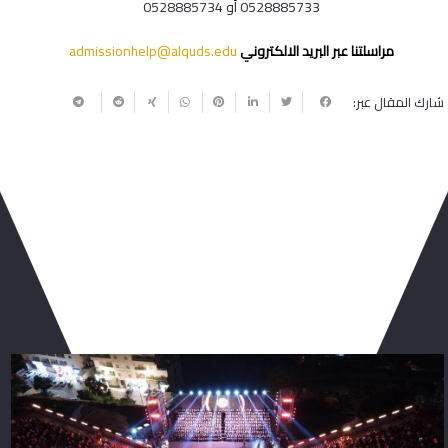
0528885733 أو 0528885734
مراسلتنا عبر البريد الالكتروني
admissionhelp@alquds.edu
شارك المقال عبر:
ربما يعجبك أيضا