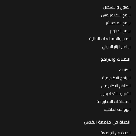
القبول والتسجيل
برامج البكالوريوس
برامج الماجستير
برامج الدبلوم
المنح والمساعدات المالية
برنامج الزائر الدولي
الكليات والبرامج
الكليات
البرامج الاكاديمية
الطاقم الاكاديمي
التقويم الأكاديمي
المساقات المطروحة
الهواتف الداخلية
الحياة في جامعة القدس
الحياة في الجامعة