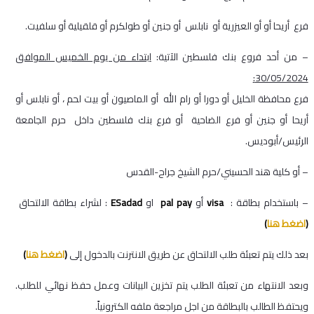
فرع أريحا أو أو العيزرية أو نابلس أو جنين أو طولكرم أو قلقيلية أو سلفيت.
– من أحد فروع بنك فلسطين الآتية:
ابتداء من يوم الخميس الموافق
30/05/2024:
فرع محافظة الخليل أو دورا أو رام الله أو الماصيون أو بيت لحم ، أو نابلس أو
أريحا أو جنين أو فرع الضاحية أو فرع بنك فلسطين داخل حرم الجامعة
الرئيس/أبوديس.
– أو كلية هند الحسيني/حرم الشيخ جراح-القدس
– باستخدام بطاقة :
visa
أو
pal pay
او
ESadad
: لشراء بطاقة الالتحاق
(
اضغط هنا
)
بعد ذلك يتم تعبئة طلب الالتحاق عن طريق الانترنت بالدخول إلى
(
اضغط هنا
)
وبعد الانتهاء من تعبئة الطلب يتم تخزين البيانات وعمل حفظ نهائي للطلب.
ويحتفظ الطالب بالبطاقة من اجل مراجعة ملفه الكترونياً.