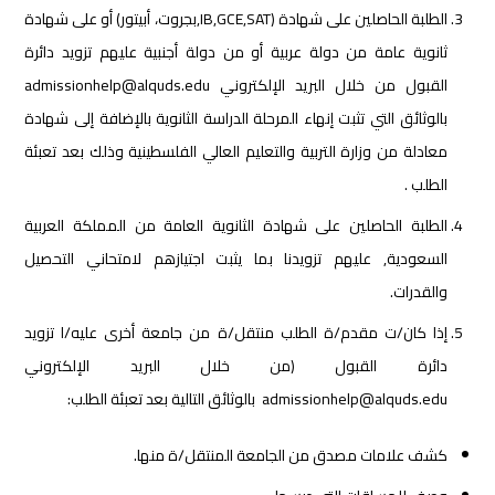
الطلبة الحاصلين على شهادة (IB,GCE,SAT,بجروت، أبيتور) أو على شهادة
ثانوية عامة من دولة عربية أو من دولة أجنبية عليهم تزويد دائرة
القبول من خلال البريد الإلكتروني admissionhelp@alquds.edu
بالوثائق التي تثبت إنهاء المرحلة الدراسة الثانوية بالإضافة إلى شهادة
معادلة من وزارة التربية والتعليم العالي الفلسطينية وذلك بعد تعبئة
الطلب .
الطلبة الحاصلين على شهادة الثانوية العامة من المملكة العربية
السعودية, عليهم تزويدنا بما يثبت اجتيازهم لامتحاني التحصيل
والقدرات.
إذا كان/ت مقدم/ة الطلب منتقل/ة من جامعة أخرى عليه/ا تزويد
دائرة القبول (من خلال البريد الإلكتروني
admissionhelp@alquds.edu بالوثائق التالية بعد تعبئة الطلب:
كشف علامات مصدق من الجامعة المنتقل/ة منها.