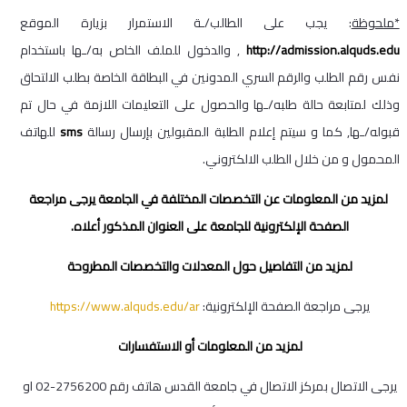
*ملحوظة
: يجب على الطالب/ـة الاستمرار بزيارة الموقع
http://admission.alquds.edu
, والدخول للملف الخاص به/ـها باستخدام
نفس رقم الطلب والرقم السري المدونين في البطاقة الخاصة بطلب الالتحاق
وذلك لمتابعة حالة طلبه/ـها والحصول على التعليمات اللازمة في حال تم
قبوله/ـها, كما و سيتم إعلام الطلبة المقبولين بإرسال رسالة
sms
للهاتف
المحمول و من خلال الطلب الالكتروني.
لمزيد من المعلومات عن التخصصات المختلفة في الجامعة يرجى مراجعة
الصفحة الإلكترونية للجامعة على العنوان المذكور أعلاه.
لمزيد من التفاصيل حول المعدلات والتخصصات المطروحة
يرجى مراجعة الصفحة الإلكترونية:
https://www.alquds.edu/ar
لمزيد من المعلومات أو الاستفسارات
يرجى الاتصال بمركز الاتصال في جامعة القدس هاتف رقم 2756200-02 او