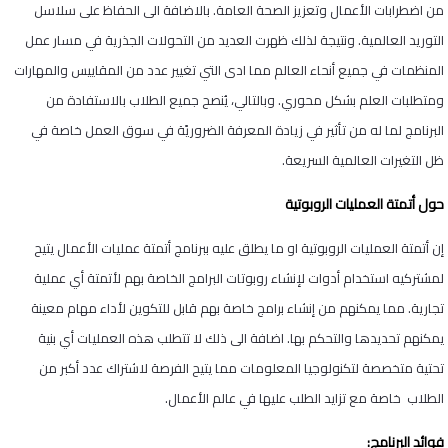
من اضطرابات الأعمال وتعزيز الصحة العامة. بالاضافة الى الحفاظ على سلاسل
التوريد العالمية. ونتيجة لذلك ظهرت العديد من التحولات الجذرية في مسار عمل
المنظمات في جميع أنحاء العالم مما ادى التي تغيير عدد من المقاييس والمهارات
ومتطلبات العلم بشكل محوري. وبالتالي، يُنصح جميع الطلاب بالاستفادة من
البرنامج لما له من تأثير في زيادة المعرفة الضروريًة في سوق العمل خاصة في
ظل التغيرات العالمية السريعة.
حول أتمتة العمليات الروبوتية
إن أتمتة العمليات الروبوتية او ما يطلق عليه ببرنامج أتمتة عمليات الأعمال يتيح
لمشتركيه استخدام أدوات لإنشاء روبوتات البرامج الخاصة بهم لأتمتة أي عملية
تجارية. مما يمكنهم من إنشاء برامج خاصة بهم قابل للتكوين لأداء مهام معينة
يمكنهم تحديدها والتحكم بها. اضافة الى ذلك لا تتطلب هذه العمليات أي بنية
تحتية متخصصة لتكنولوجيا المعلومات مما يتيح الفرصة لاشتراك عدد أكبر من
الطلاب خاصة مع تزايد الطلب عليها في عالم الأعمال.
فوائد البرنامج: