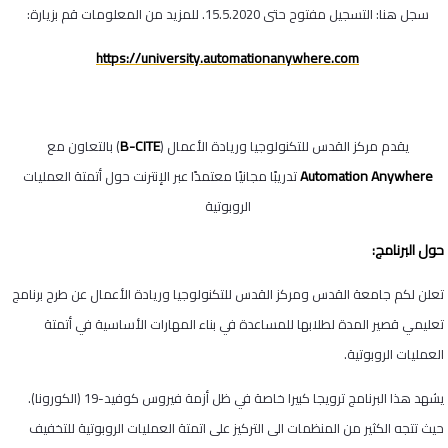
سجل هنا: التسجيل مفتوح حتى 15.5.2020. للمزيد من المعلومات قم بزيارة:
https://university.automationanywhere.com
B-CITE
يقدم مركز القدس للتكنولوجيا وريادة الأعمال (
) بالتعاون مع
Automation Anywhere
تدريبًا مجانيًا معتمدًا عبر الإنترنت حول أتمتة العمليات
الروبوتية
حول البرنامج:
تعلن لكم جامعة القدس ومركز القدس للتكنولوجيا وريادة الأعمال عن طرح برنامج
تعليمي قصير المدة لطلابها للمساعدة في بناء المهارات الأساسية في أتمتة
العمليات الروبوتية.
يشهد هذا البرنامج ترويجا كبيرا خاصة في ظل أزمة فيروس كوفيد-19 (الكورونا).
حيث تتجه الكثير من المنظمات الى التركيز على اتمتة العمليات الروبوتية للتخفيف