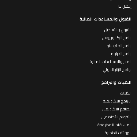
إتـصل بنا
القبول والمساعدات المالية
القبول والتسجيل
برامج البكالوريوس
برامج الماجستير
برامج الدبلوم
المنح والمساعدات المالية
برنامج الزائر الدولي
الكليات والبرامج
الكليات
البرامج الاكاديمية
الطاقم الاكاديمي
التقويم الأكاديمي
المساقات المطروحة
الهواتف الداخلية