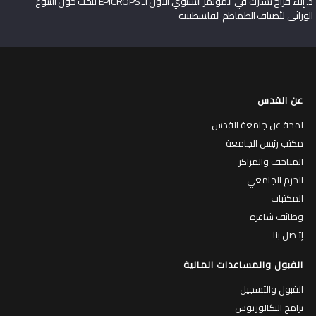
د. إباء فراح تشارك في المؤتمر السنوي الأول لـ EPICROPS ببحث حول التنوع
الوراثي لأصناف الطماطم الفلسطينية
عن القدس
لمحة عن جامعة القدس
مكتب رئيس الجامعة
المتاحف والمراكز
الحرم الجامعي
المكتبات
وظائف شاغرة
إتـصل بنا
القبول والمساعدات المالية
القبول والتسجيل
برامج البكالوريوس