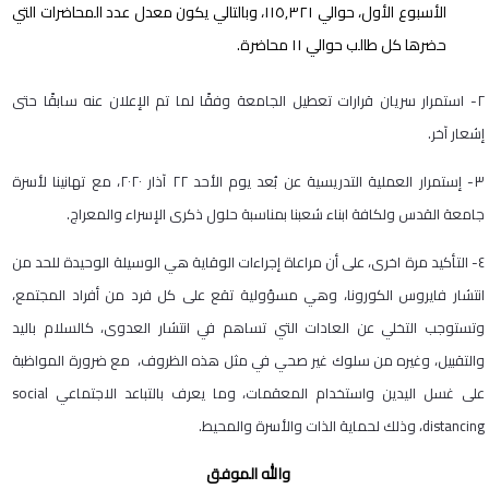
الأسبوع الأول، حوالي ١١٥,٣٢١، وبالتالي يكون معدل عدد المحاضرات التي
حضرها كل طالب حوالي ١١ محاضرة.
٢- استمرار سريان قرارات تعطيل الجامعة وفقًا لما تم الإعلان عنه سابقًا حتى
إشعار آخر.
٣- إستمرار العملية التدريسية عن بُعد يوم الأحد ٢٢ آذار ٢٠٢٠، مع تهانينا لأسرة
جامعة القدس ولكافة ابناء شعبنا بمناسبة حلول ذكرى الإسراء والمعراج.
٤- التأكيد مرة اخرى، على أن مراعاة إجراءات الوقاية هي الوسيلة الوحيدة للحد من
انتشار فايروس الكورونا، وهي مسؤولية تقع على كل فرد من أفراد المجتمع،
وتستوجب التخلي عن العادات التي تساهم في انتشار العدوى، كالسلام باليد
والتقبيل، وغيره من سلوك غير صحي في مثل هذه الظروف، مع ضرورة المواظبة
على غسل اليدين واستخدام المعقمات، وما يعرف بالتباعد الاجتماعي social
distancing، وذلك لحماية الذات والأسرة والمحيط.
والله الموفق