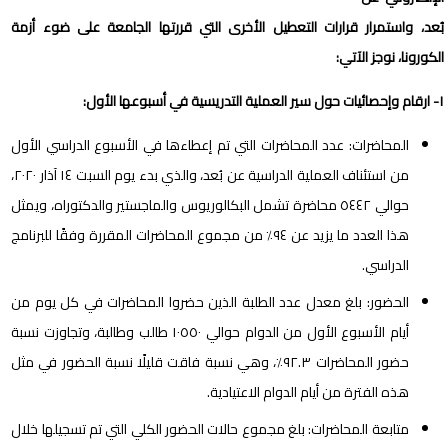
بُعد، واستمرار قرارات التعطيل الأخرى التي قررتها الجامعة على ضوء أزمة
الكورونا، نوجز الآتي:
١- ارقام وإحصائيات حول سير العملية التدريسية في أسبوعها الأول:
المحاضرات: عدد المحاضرات التي تم إعطاءها في الأسبوع الدراسي الأول
من استئناف العملية الدراسية عن بُعد، والذي بدء يوم السبت ١٤ آذار ٢٠٢٠،
حوالي ٥٤٤٢ محاضرة تشمل البكالوريوس والماجستير والدكتوراه، ويمثل
هذا العدد ما يزيد عن ٩٤٪؜ من مجموع المحاضرات المقررة وفقًا للبرنامج
الدراسي.
الحضور: بلغ معدل عدد الطلبة الذين حضروا المحاضرات في كل يوم من
أيام الأسبوع الأول من الدوام حوالي ١٠٥٥٠ طالب وطالبة، وتجاوزت نسبة
حضور المحاضرات ٩٢.٣٪؜، وهي نسبة فاقت قليلًا نسبة الحضور في مثل
هذه الفترة من أيام الدوام الاعتيادية.
متابعة المحاضرات: بلغ مجموع حالات الحضور الكلي التي تم تسجيلها خلال