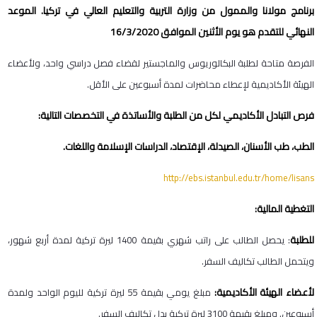
برنامج مولانا والممول من وزارة التربية والتعليم العالي في تركيا. الموعد
النهائي للتقدم هو يوم الأثنين الموافق 16/3/2020
الفرصة متاحة لطلبة البكالوريوس والماجستير لقضاء فصل دراسي واحد، ولأعضاء
الهيئة الأكاديمية لإعطاء محاضرات لمدة أسبوعين على الأقل.
فرص التبادل الأكاديمي لكل من الطلبة والأساتذة في التخصصات التالية:
الطب، طب الأسنان، الصيدلة، الإقتصاد، الدراسات الإسلامة واللغات.
http://ebs.istanbul.edu.tr/
home/lisans
التغطية المالية:
للطلبة
: يحصل الطالب على راتب شهري بقيمة 1400 ليرة تركية لمدة أربع شهور،
ويتحمل الطالب تكاليف السفر.
لأعضاء الهيئة الأكاديمية:
مبلغ يومي بقيمة 55 ليرة تركية لليوم الواحد ولمدة
أسبوعين. ومبلغ بقيمة 3100 ليرة تركية بدل تكاليف السفر.