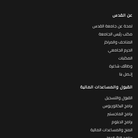
عن القدس
لمحة عن جامعة القدس
مكتب رئيس الجامعة
المتاحف والمراكز
الحرم الجامعي
المكتبات
وظائف شاغرة
إتـصل بنا
القبول والمساعدات المالية
القبول والتسجيل
برامج البكالوريوس
برامج الماجستير
برامج الدبلوم
المنح والمساعدات المالية
برنامج الزائر الدولي