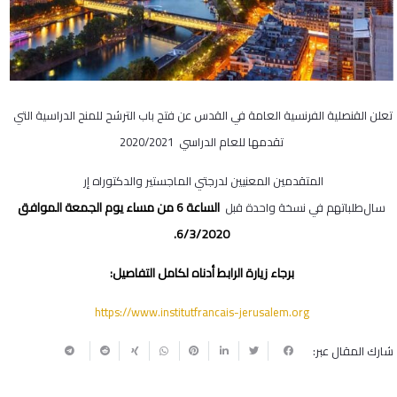
تعلن القنصلية
الفرنسية
العامة
في
ا
لقدس
عن فتح باب
الترشح
للمنح
الدراسية
التي
تقدمها
للعام
الدراسي
2020/
2021
المتقدمين
المعنيين لدرجتي
الماجستير
والدكتوراه
إر
الساعة
6
من
مساء
يوم
الجمعة
ال
موافق
سال
طلباتهم
في
نسخة
واحدة
قبل
.
6/3/2020
برجاء زيارة الرابط أدناه لكامل التفاصيل:
https://www.institutfrancais-jerusalem.org
شارك المقال عبر: