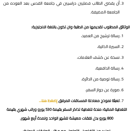
أن يقضي الطالب فصليين دراسيين في جامعة القدس بعد العوده من
الجامعة المضيفة.
ا
لوثائق
المطلوب تقديمها من الطلبة وان تكون باللغة الانجليزية:
رسالة ترشيح من العميد،
السيرة الذاتية،
نسخة عن كشف العلامات،
رسالة الدافعية،
رسالة توصية من الدائرة،
صورة عن جواز السفر،
تعبئة نموذج معادلة المساقات المرفق
إضغط هنا…
التغطية المالية: منحة لتغطية تذاكر السفر بقيمة 530 يورو وراتب شهري بقيمة
800 يورو بدل نفقات معيشة للشهر الواحد ولمدة أربع شهور.