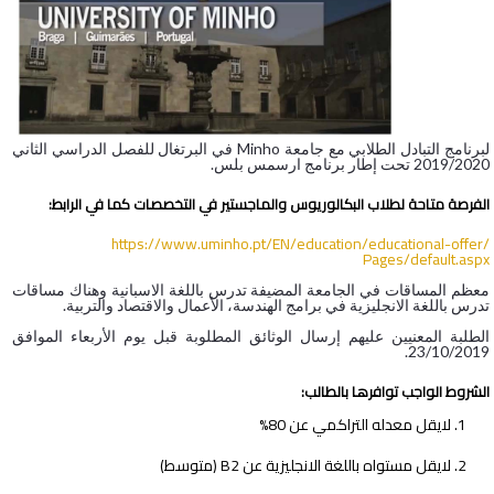
لبرنامج التبادل الطلابي مع جامعة Minho في البرتغال للفصل الدراسي الثاني
2019/2020 تحت إطار برنامج ارسمس بلس.
الفرصة متاحة لطلاب البكالوريوس والماجستير في التخصصات كما في الرابط:
https://www.uminho.pt/EN/
education/educational-offer/
Pages/default.aspx
معظم المساقات في الجامعة المضيفة تدرس باللغة الاسبانية وهناك مساقات
تدرس باللغة الانجليزية في برامج الهندسة، الأعمال والاقتصاد والتربية.
الطلبة المعنيين عليهم إرسال الوثائق المطلوبة قبل يوم الأربعاء الموافق
23/10/2019.
الشروط الواجب توافرها بالطالب:
لايقل معدله التراكمي عن 80%
لايقل مستواه باللغة الانجليزية عن B2 (متوسط)