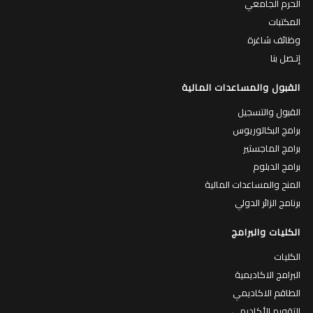
الحرم الجامعي
المكتبات
وظائف شاغرة
إتـصل بنا
القبول والمساعدات المالية
القبول والتسجيل
برامج البكالوريوس
برامج الماجستير
برامج الدبلوم
المنح والمساعدات المالية
برنامج الزائر الدولي
الكليات والبرامج
الكليات
البرامج الاكاديمية
الطاقم الاكاديمي
التقويم الأكاديمي