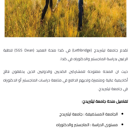
تقدم جامعة ليثبريدج (Lethbridge) في كندا منحة العميد (SGS Dean) للطلبة
الرغبين بدراسة الماجستير والدكتوراه في كندا.
حيث ان المنحة مفتوحة للمشاركين الكنديين والدوليين الذين يحققون نتائج
أكاديمية عالية ومتميزة ولديهم الدافع في متابعة دراسات الماجستير أو الدكتوراه
في جامعة ليثبريدج.
تفاصيل منحة جامعة ليثبريدج:
الجامعة المستضيفة : جامعة ليثبريدج
مستوى الدراسة : الماجستير والدكتوراه