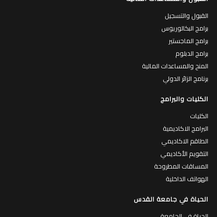
القبول والتسجيل
برامج البكالوريوس
برامج الماجستير
برامج الدبلوم
المنح والمساعدات المالية
برنامج الزائر الدولي
الكليات والبرامج
الكليات
البرامج الاكاديمية
الطاقم الاكاديمي
التقويم الأكاديمي
المساقات المطروحة
الهواتف الداخلية
الحياة في جامعة القدس
الحياة في الجامعة