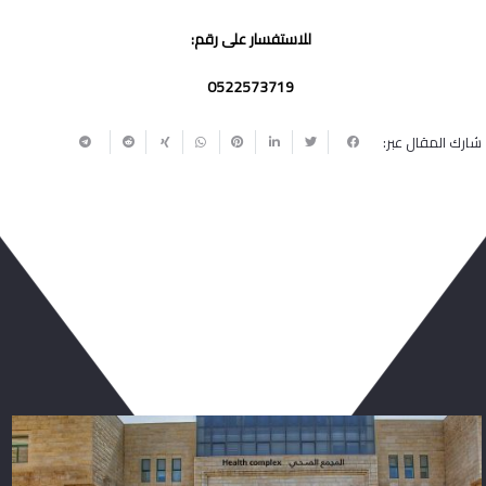
للاستفسار على رقم:
0522573719
شارك المقال عبر:
ربما يعجبك أيضا