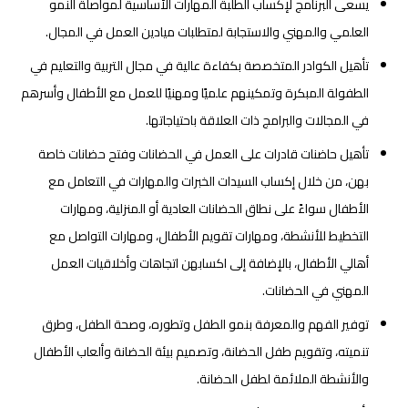
يسعى البرنامج لإكساب الطلبة المهارات الأساسية لمواصلة النمو
العلمي والمهني والاستجابة لمتطلبات ميادين العمل في المجال.
تأهيل الكوادر المتخصصة بكفاءة عالية في مجال التربية والتعليم في
الطفولة المبكرة وتمكينهم علميًا ومهنيًا للعمل مع الأطفال وأسرهم
في المجالات والبرامج ذات العلاقة باحتياجاتها.
تأهيل حاضنات قادرات على العمل في الحضانات وفتح حضانات خاصة
بهن، من خلال إكساب السيدات الخبرات والمهارات في التعامل مع
الأطفال سواءً على نطاق الحضانات العادية أو المنزلية، ومهارات
التخطيط للأنشطة، ومهارات تقويم الأطفال، ومهارات التواصل مع
أهالي الأطفال، بالإضافة إلى اكسابهن اتجاهات وأخلاقيات العمل
المهني في الحضانات.
توفير الفهم والمعرفة بنمو الطفل وتطوره، وصحة الطفل، وطرق
تنميته، وتقويم طفل الحضانة، وتصميم بيئة الحضانة وألعاب الأطفال
والأنشطة الملائمة لطفل الحضانة.