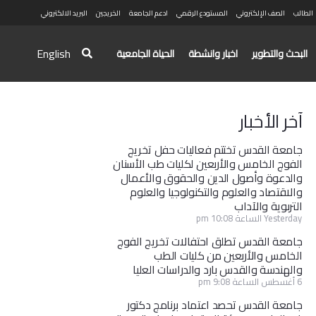
الطالب
الصف الإلكتروني
المستودع الرقمي
ادعم الجامعة
الخريجين
البريد الالكتروني
English
البحث والتطوير
اخبار وانشطة
الحياة الجامعية
آخر الأخبار
جامعة القدس تختتم فعاليات حفل تخريج
الفوج الخامس والأربعين لكليات طب الأسنان
والدعوة وأصول الدين والحقوق والأعمال
والاقتصاد والعلوم والتكنولوجيا والعلوم
التربوية والآداب
Yesterday الساعة 10:08 pm
جامعة القدس تطلق احتفالات تخريج الفوج
الخامس والأربعين من كليات الطب
والهندسة والقدس بارد والدراسات العليا
6 أغسطس الساعة 9:08 pm
جامعة القدس تحصد اعتماد برنامج دكتور