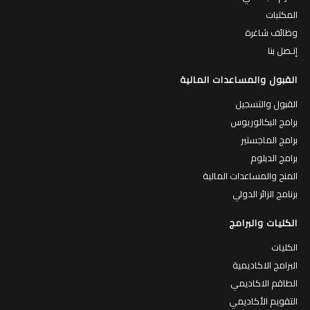
المكتبات
وظائف شاغرة
إتـصل بنا
القبول والمساعدات المالية
القبول والتسجيل
برامج البكالوريوس
برامج الماجستير
برامج الدبلوم
المنح والمساعدات المالية
برنامج الزائر الدولي
الكليات والبرامج
الكليات
البرامج الاكاديمية
الطاقم الاكاديمي
التقويم الأكاديمي