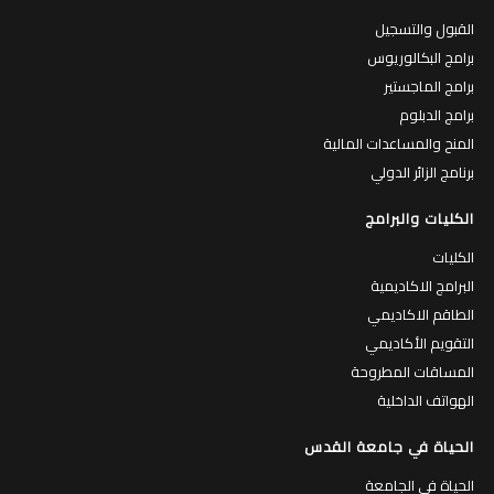
القبول والتسجيل
برامج البكالوريوس
برامج الماجستير
برامج الدبلوم
المنح والمساعدات المالية
برنامج الزائر الدولي
الكليات والبرامج
الكليات
البرامج الاكاديمية
الطاقم الاكاديمي
التقويم الأكاديمي
المساقات المطروحة
الهواتف الداخلية
الحياة في جامعة القدس
الحياة في الجامعة