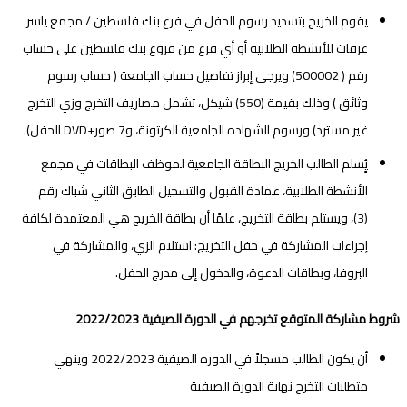
يقوم الخريج بتسديد رسوم الحفل في فرع بنك فلسطين / مجمع ياسر
عرفات للأنشطة الطلابية أو أي فرع من فروع بنك فلسطين على حساب
رقم ( 500002) ويرجى إبراز تفاصيل حساب الجامعة ( حساب رسوم
وثائق ) وذلك بقيمة (550) شيكل، تشمل مصاريف التخرج وزي التخرج
غير مسترد) ورسوم الشهاده الجامعية الكرتونة، و7 صور+DVD الحفل).
يٍُسلم الطالب الخريج البطاقة الجامعية لموظف البطاقات في مجمع
الأنشطة الطلابية، عمادة القبول والتسجيل الطابق الثاني شباك رقم
(3)، ويستلم بطاقة التخريج، علمًا أن بطاقة الخريج هي المعتمدة لكافة
إجراءات المشاركة في حفل التخريج: استلام الزي، والمشاركة في
البروفا، وبطاقات الدعوة، والدخول إلى مدرج الحفل.
شروط مشاركة المتوقع تخرجهم في الدورة الصيفية 2022/2023
أن يكون الطالب مسجلاً في الدوره الصيفية 2022/2023 وينهي
متطلبات التخرج نهاية الدورة الصيفية