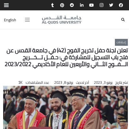
English
إعـلانات
تعلن‭ ‬لجنة‭ ‬حفل‭ ‬تخريج الفوج ‬(42) في جامعة القدس عن
نشر بتاريخ
يونيو 3, 2023
آخر تحديث
يوليو 8, 2023
عدد المشاهدات:
1K