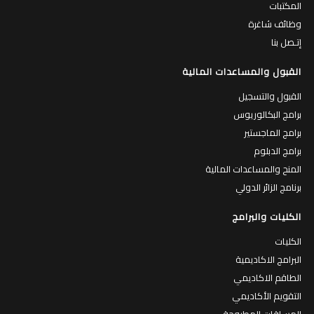
المكتبات
وظائف شاغرة
إتـصل بنا
القبول والمساعدات المالية
القبول والتسجيل
برامج البكالوريوس
برامج الماجستير
برامج الدبلوم
المنح والمساعدات المالية
برنامج الزائر الدولي
الكليات والبرامج
الكليات
البرامج الاكاديمية
الطاقم الاكاديمي
التقويم الأكاديمي
المساقات المطروحة