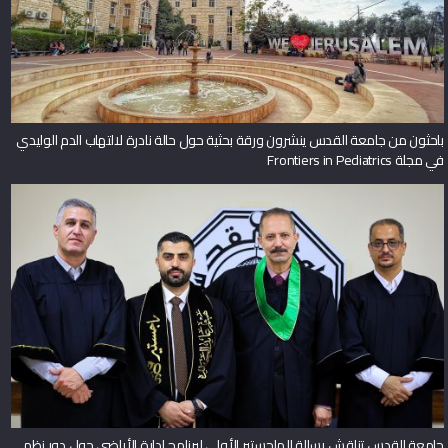
باحثون من جامعة القدس ينشرون ورقة بحثية حول حالة نادرة لالتهاب الدم الوليدي
في مجلة Frontiers in Pediatrics
جامعة القدس تناقش رسالة الماجستير الأولى لبرنامج إدارة الأراضي حول دور نظم