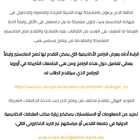
للطلبة الذين يرغبون بالمشاركة بهذه التجربة الفريدة والمميزة والحصول على
شهادة الماجستير بحيث تكون مشتركة ما بين جامعتين على الأقل وايضاً اتاحة
الفرصة له للتعرف على العديد من الثقافات عليه بالمبادرة والتقدم لمنح الماجستير
المشتركة والمقدمة من برنامج ارسمس بلس.
الرابط أدناه يعرض البرامج الأكاديمية التي يمكن التقدم لها لمنح الماجستير وايضاً
يعطي تفاصيل حول هذه البرامج ومن هي الجامعات الشريكة في أوروبا
للبرنامج الذي سيتقدم الطالب له.
https://eacea.ec.europa.eu/erasmus-plus/emjmd-catalogue_en
الموعد النهائي للتقدم مختلف من برنامج لآخر حيث تحدده الجامعات الشريكة.
لمزيد من المعلومات أو الاستفسارات يمكنكم زيارة مكتب العلاقات الاكاديمية
الدولية في جامعة القدس أو مراسلتهم عبر البريد الالكتروني التالي:
acad.cooperation@admin.alquds.edu