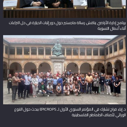
برنامج إدارة الأراضي يناقش رسالة ماجستير حول دور إثبات الحيازة في حل النزاعات
أثناء أعمال التسوية
د. إباء فراح تشارك في المؤتمر السنوي الأول لـ EPICROPS ببحث حول التنوع
الوراثي لأصناف الطماطم الفلسطينية