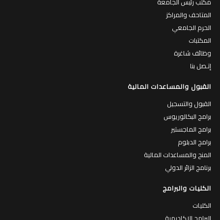
مكتب رئيس الجامعة
المتاحف والمراكز
الحرم الجامعي
المكتبات
وظائف شاغرة
إتـصل بنا
القبول والمساعدات المالية
القبول والتسجيل
برامج البكالوريوس
برامج الماجستير
برامج الدبلوم
المنح والمساعدات المالية
برنامج الزائر الدولي
الكليات والبرامج
الكليات
البرامج الاكاديمية