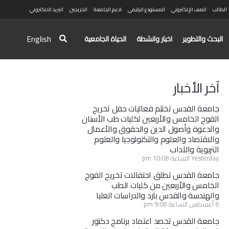
الطالب
الصف الإلكتروني
المستودع الرقمي
ادعم الجامعة
الخريجين
البريد الالكتروني
English
البحث والتطوير
اخبار وانشطة
الحياة الجامعية
آخر الأخبار
جامعة القدس تختتم فعاليات حفل تخريج
الفوج الخامس والأربعين لكليات طب الأسنان
والدعوة وأصول الدين والحقوق والأعمال
والاقتصاد والعلوم والتكنولوجيا والعلوم
التربوية والآداب
Yesterday الساعة 10:08 pm
جامعة القدس تطلق احتفالات تخريج الفوج
الخامس والأربعين من كليات الطب
والهندسة والقدس بارد والدراسات العليا
6 أغسطس الساعة 9:08 pm
جامعة القدس تحصد اعتماد برنامج دكتور