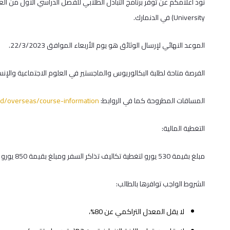
University) في الدنمارك.
الموعد النهائي لإرسال الوثائق هو يوم الأربعاء الموافق 22/3/2023.
الفرصة متاحة لطلبة البكالوريوس والماجستير في العلوم الاجتماعية والإنسا
المساقات المطروحة كما في الروابط:
ad/overseas/course-information/
التغطية المالية:
مبلغ بقيمة 530 يورو لتغطية تكاليف تذاكر السفر ومبلغ بقيمة 850 يورو بدل نفقات معيشة للشهر الواحد ولمدة أربع شهور.
الشروط الواجب توافرها بالطالب:
لا يقل المعدل التراكمي عن 80%،