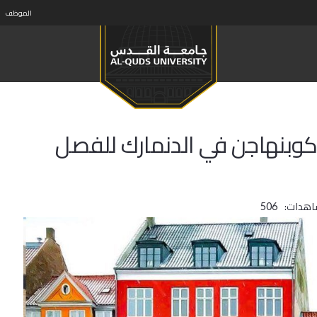
الموظف
برنامج التبادل الطلابي مع جامعة كوبنهاجن في الدنمارك‎‎ للفصل
اهدات:
506