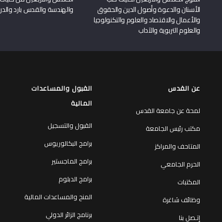
الأسنان والدعوة وأصول الدين والحقوق
والهندسة والقدس بارد والدرا
والأعمال والاقتصاد والعلوم والتكنولوجيا
والعلوم التربوية والآداب
عن القدس
القبول والمساعدات
المالية
لمحة عن جامعة القدس
القبول والتسجيل
مكتب رئيس الجامعة
برامج البكالوريوس
المتاحف والمراكز
برامج الماجستير
الحرم الجامعي
برامج الدبلوم
المكتبات
المنح والمساعدات المالية
وظائف شاغرة
برنامج الزائر الدولي
إتـصل بنا