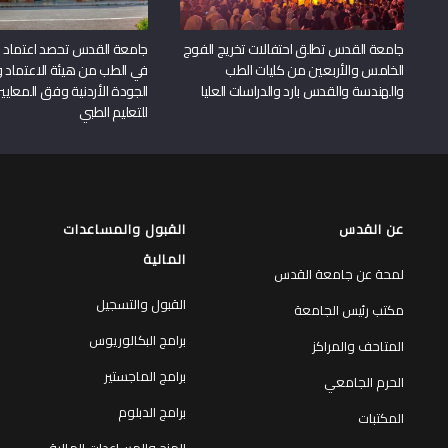
جامعة القدس تطلق احتفالات تخريج الفوج
جامعة القدس تحصد اعتماد بر
الخامس والأربعين من كليات الطب
في الطب من هيئة الاعتماد 
والهندسة والقدس بارد والدراسات العليا
الجودة الأردنية وفق المعايير
للتعليم الطبي
عن القدس
القبول والمساعدات
المالية
لمحة عن جامعة القدس
القبول والتسجيل
مكتب رئيس الجامعة
برامج البكالوريوس
المتاحف والمراكز
برامج الماجستير
الحرم الجامعي
برامج الدبلوم
المكتبات