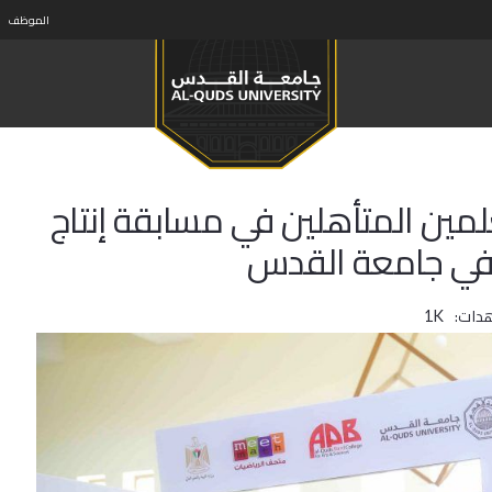
الموظف
مين المتأهلين في مسابقة إنتاج
دات:
1K