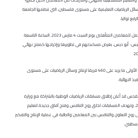
التعليم الفلسطينية بالتهاني والتبريكات من المعلمين الذين اجتازوا
سائل الرياضيات التعليمية على مستوى فلسطين، التي تنظمها الجامعة
بع تواليا.
وتعلن الجامعة عن عقدها ورشة عمل للمعلمين المتأهلين يوم السبت 4 مارس 2023، الساعة التاسعة
رئيس- أبو ديس، بغرض مساعدتهم في تطويرها وإخراجها كمنتج نهائي
وتنافس في المسابقة في مرحلتها الأولى ما يزيد على 460 فريقا لإنتاج وسائل الرياضيات على مستوى
دس قد أعلن إطلاق مسابقات الرياضيات الوطنية بالشراكة مع وزارة
التربية والتعليم في كانون أول 2022، وتهدف المسابقات لخلق روح التنافس وفتح آفاق جديدة لتعليم
ى روح التعاون والتنافس بين المعلمين والطلبة في عملية الإنتاج والتفكير
لسطيني.