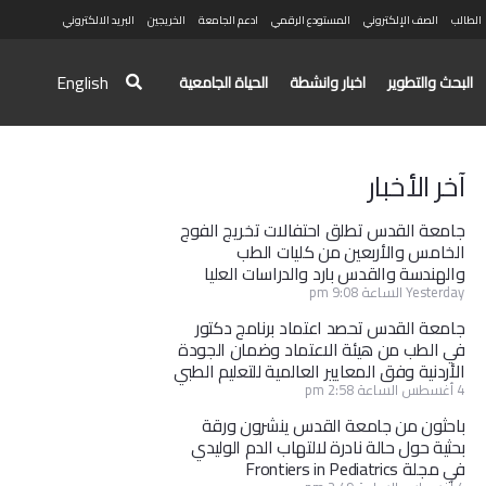
الطالب
الصف الإلكتروني
المستودع الرقمي
ادعم الجامعة
الخريجين
البريد الالكتروني
English
البحث والتطوير
اخبار وانشطة
الحياة الجامعية
آخر الأخبار
جامعة القدس تطلق احتفالات تخريج الفوج
الخامس والأربعين من كليات الطب
والهندسة والقدس بارد والدراسات العليا
Yesterday الساعة 9:08 pm
جامعة القدس تحصد اعتماد برنامج دكتور
في الطب من هيئة الاعتماد وضمان الجودة
الأردنية وفق المعايير العالمية للتعليم الطبي
4 أغسطس الساعة 2:58 pm
باحثون من جامعة القدس ينشرون ورقة
بحثية حول حالة نادرة لالتهاب الدم الوليدي
في مجلة Frontiers in Pediatrics