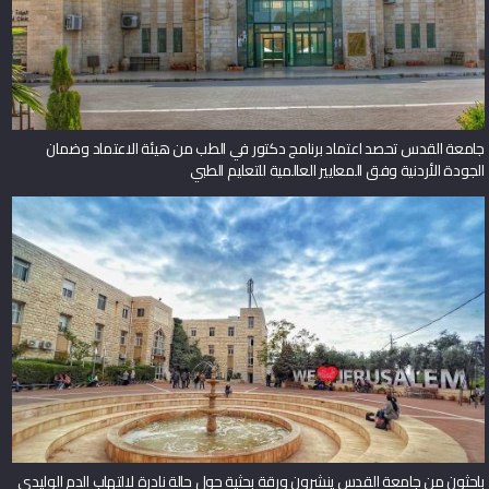
جامعة القدس تحصد اعتماد برنامج دكتور في الطب من هيئة الاعتماد وضمان
الجودة الأردنية وفق المعايير العالمية للتعليم الطبي
باحثون من جامعة القدس ينشرون ورقة بحثية حول حالة نادرة لالتهاب الدم الوليدي