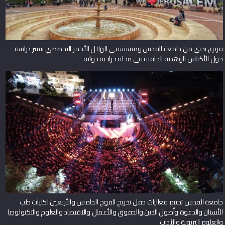
فريق بحثي من جامعة القدس ومستشفى الهلال الأحمر التخصصي ينشر دراسة
حول الأكياس الوهدية الخِلقية في مجلة جراحية دولية
جامعة القدس تختتم فعاليات حفل تخريج الفوج الخامس والأربعين لكليات طب
الأسنان والدعوة وأصول الدين والحقوق والأعمال والاقتصاد والعلوم والتكنولوجيا
والعلوم التربوية والآداب