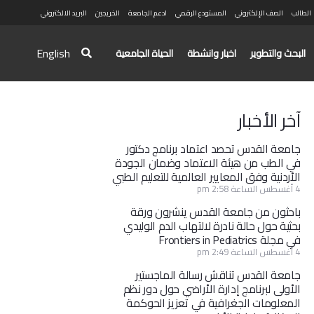
الطالب
الصف الإلكتروني
المستودع الرقمي
ادعم الجامعة
الخريجين
البريد الالكتروني
English
البحث والتطوير
اخبار وانشطة
الحياة الجامعية
آخر الأخبار
جامعة القدس تحصد اعتماد برنامج دكتور
في الطب من هيئة الاعتماد وضمان الجودة
الأردنية وفق المعايير العالمية للتعليم الطبي
4 أغسطس الساعة 2:58 pm
باحثون من جامعة القدس ينشرون ورقة
بحثية حول حالة نادرة لالتهاب الدم الوليدي
في مجلة Frontiers in Pediatrics
4 أغسطس الساعة 2:49 pm
جامعة القدس تناقش رسالة الماجستير
الأولى لبرنامج إدارة الأراضي حول دور نظم
المعلومات الجغرافية في تعزيز الحوكمة