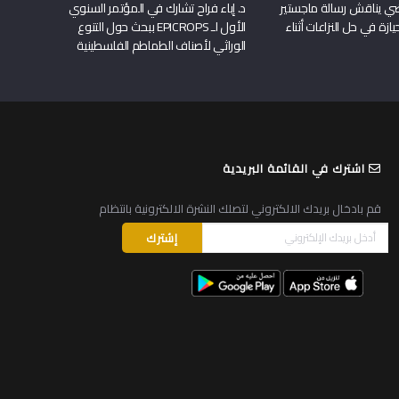
راضي يناقش رسالة ماجستير
د. إباء فراح تشارك في المؤتمر السنوي
يازة في حل النزاعات أثناء
الأول لـ EPICROPS ببحث حول التنوع
الوراثي لأصناف الطماطم الفلسطينية
اشترك في القائمة البريدية
قم بادخال بريدك الالكتروني لتصلك النشرة الالكترونية بانتظام