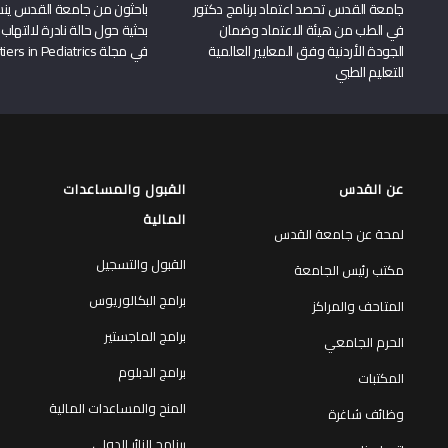
جامعة القدس تحصد اعتماد برنامج دكتور
باحثون من جامعة القدس ين
في الطب من هيئة الاعتماد وضمان
بحثية حول حالة نادرة لالتهاب 
الجودة الأردنية وفق المعايير العالمية
في مجلة Frontiers in Pediatrics
للتعليم الطبي
عن القدس
القبول والمساعدات
المالية
لمحة عن جامعة القدس
القبول والتسجيل
مكتب رئيس الجامعة
برامج البكالوريوس
المتاحف والمراكز
برامج الماجستير
الحرم الجامعي
برامج الدبلوم
المكتبات
المنح والمساعدات المالية
وظائف شاغرة
برنامج الزائر الدولي