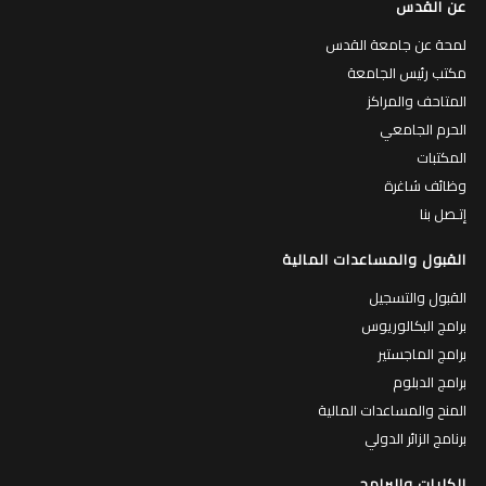
عن القدس
لمحة عن جامعة القدس
مكتب رئيس الجامعة
المتاحف والمراكز
الحرم الجامعي
المكتبات
وظائف شاغرة
إتـصل بنا
القبول والمساعدات المالية
القبول والتسجيل
برامج البكالوريوس
برامج الماجستير
برامج الدبلوم
المنح والمساعدات المالية
برنامج الزائر الدولي
الكليات والبرامج