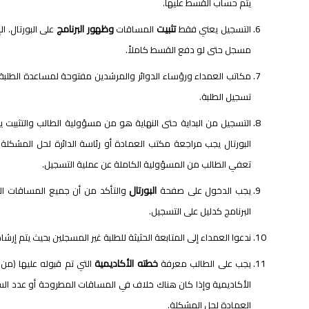
يتم حساب القسط عليها.
تثبيت
وظهور البرنامج
التسجيل يعني فقط
المساقات
على البورتال. 
مسجل حتى لو دفع القسط كاملاً.
مكاتب العمداء ورؤساء الدوائر والمرشدين مفتوحة لمساعدة الطل
تسجيل الطلبة.
التسجيل من البداية حتى النهاية هو من مسؤولية الطالب والتثبي
البورتال يجب مراجعة مكتب العمادة أو رئاسة الدائرة لحل المشكلة 
تعفي الطالب من المسؤولية الكاملة عن عملية التسجيل.
البورتال
يجب الدخول على صفحة
والتأكد من أن جميع المساقات الت
البرنامج كدليل على التسجيل.
ندعوا العمداء إلى المتابعة الحثيثة للطلبة غير المسجلين بحيث يتم 
خطته الأكاديمية
يجب على الطالب معرفة
التي تم قبوله عليها (من
الأكاديمية وإذا كان هناك خلاف في المساقات المطروحة أو عدد السا
العمادة لحل المشكلة.