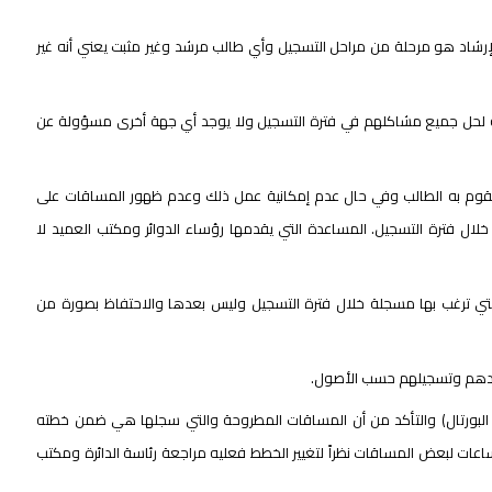
الإرشاد هو مرحلة من مراحل التسجيل وأي طالب مرشد وغير مثبت يعني أنه غير
بة لحل جميع مشاكلهم في فترة التسجيل ولا يوجد أي جهة أخرى مسؤولة عن
ت يقوم به الطالب وفي حال عدم إمكانية عمل ذلك وعدم ظهور المساقات على
خلال فترة التسجيل. المساعدة التي يقدمها رؤساء الدوائر ومكتب العميد لا
ي ترغب بها مسجلة خلال فترة التسجيل وليس بعدها­­ والاحتفاظ بصورة من
إرشادهم وتسجيلهم حسب الأصول.
 البورتال) والتأكد من أن المساقات المطروحة والتي سجلها هي ضمن خطته
عات لبعض المساقات نظراً لتغيير الخطط فعليه مراجعة رئاسة الدائرة ومكتب