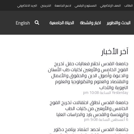
الطالب
الصف الإلكتروني
المستودع الرقمي
ادعم الجامعة
الخريجين
البريد الالكتروني
English
البحث والتطوير
اخبار وانشطة
الحياة الجامعية
آخر الأخبار
جامعة القدس تختتم فعاليات حفل تخريج
الفوج الخامس والأربعين لكليات طب الأسنان
والدعوة وأصول الدين والحقوق والأعمال
والاقتصاد والعلوم والتكنولوجيا والعلوم
التربوية والآداب
Yesterday الساعة 10:08 pm
جامعة القدس تطلق احتفالات تخريج الفوج
الخامس والأربعين من كليات الطب
والهندسة والقدس بارد والدراسات العليا
6 أغسطس الساعة 9:08 pm
جامعة القدس تحصد اعتماد برنامج دكتور