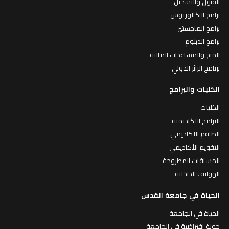
القبول والتسجيل
برامج البكالوريوس
برامج الماجستير
برامج الدبلوم
المنح والمساعدات المالية
برنامج الزائر الدولي
الكليات والبرامج
الكليات
البرامج الاكاديمية
الطاقم الاكاديمي
التقويم الأكاديمي
المساقات المطروحة
الهواتف الداخلية
الحياة في جامعة القدس
الحياة في الجامعة
جولة افتراضية في الجامعة