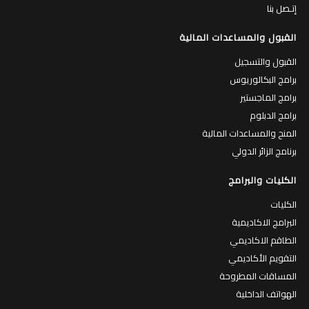
إتـصل بنا
القبول والمساعدات المالية
القبول والتسجيل
برامج البكالوريوس
برامج الماجستير
برامج الدبلوم
المنح والمساعدات المالية
برنامج الزائر الدولي
الكليات والبرامج
الكليات
البرامج الاكاديمية
الطاقم الاكاديمي
التقويم الأكاديمي
المساقات المطروحة
الهواتف الداخلية