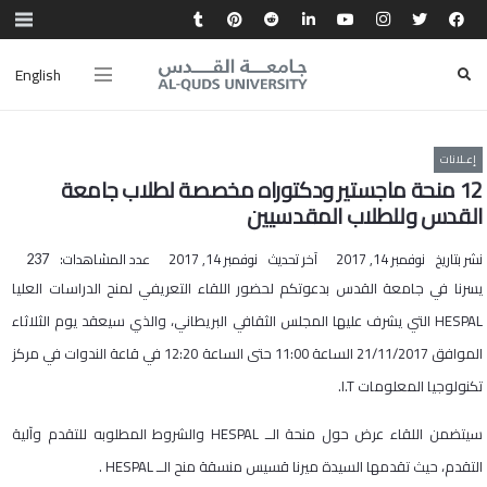
English
إعـلانات
12 منحة ماجستير ودكتوراه مخصصة لطلاب جامعة
القدس وللطلاب المقدسيين
نشر بتاريخ
نوفمبر 14, 2017
آخر تحديث
نوفمبر 14, 2017
عدد المشاهدات:
237
يسرنا في جامعة القدس بدعوتكم لحضور اللقاء التعريفي لمنح الدراسات العليا
HESPAL التي يشرف عليها المجلس الثقافي البريطاني، والذي سيعقد يوم الثلاثاء
الموافق 21/11/2017 الساعة 11:00 حتى الساعة 12:20 في قاعة الندوات في مركز
تكنولوجيا المعلومات I.T.
سيتضمن اللقاء عرض حول منحة الــ HESPAL والشروط المطلوبه للتقدم وآلية
التقدم، حيث تقدمها السيدة ميرنا قسيس منسقة منح الــ HESPAL .