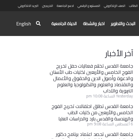
الطالب
الصف الإلكتروني
المستودع الرقمي
ادعم الجامعة
الخريجين
البريد الالكتروني
English
البحث والتطوير
اخبار وانشطة
الحياة الجامعية
آخر الأخبار
جامعة القدس تختتم فعاليات حفل تخريج
الفوج الخامس والأربعين لكليات طب الأسنان
والدعوة وأصول الدين والحقوق والأعمال
والاقتصاد والعلوم والتكنولوجيا والعلوم
التربوية والآداب
Yesterday الساعة 10:08 pm
جامعة القدس تطلق احتفالات تخريج الفوج
الخامس والأربعين من كليات الطب
والهندسة والقدس بارد والدراسات العليا
6 أغسطس الساعة 9:08 pm
جامعة القدس تحصد اعتماد برنامج دكتور