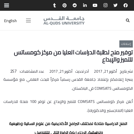
English
إعـلانات
توفير منح لطلبة الدراسات العليا من مركز كومساتس
للتميز والإبداع
نشر بتاريخ
أكتوبر 21, 2017
آخر تحديث
أكتوبر 21, 2017
عدد المشاهدات:
257
يسرنا إعلامكم بإعتماد جامعة القدس رسمياً مركزاً للبحث العلمي مع مؤسسة
الكومساتس COMSATS في الباكستان.
أعلن مركز كومساتس COMSATS للتميز والإبداع عن توفر 100 منحة للدراسات
العليا (الماجستير والدكتوراه).
المنح الدراسية متاحة لمختلف البرامج الأكاديمية من علوم انسانية وطبيعية
وتطبيقية، الرجاء زيارة الرابط التالي للتفاصيل: