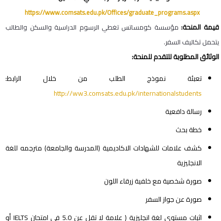
https://www.comsats.edu.pk/Offices/graduate_programs.aspx
قيمة المنحة:
مؤسسة كومساتس تغطي الرسوم الدراسية والسكن والطالب
يتحمل تكاليف السفر.
الوثائق المطلوبة للتقدم للمنحة:
تعبئة نموذج الطلب من خلال الرابط:
http://ww3.comsats.edu.pk/internationalstudents
رسالة دافعية
خطة بحث
كشف علامات للشهادات الاكاديمية (المدرسة والجامعة) مترجمه للغة
الانجليزية
صورة شخصية مع خلفية زرقاء اللون
صورة عن جواز السفر
اثبات مستوى لغة انجليزية ( علامة لا تقل عن 5.0 في امتحان IELTS أو