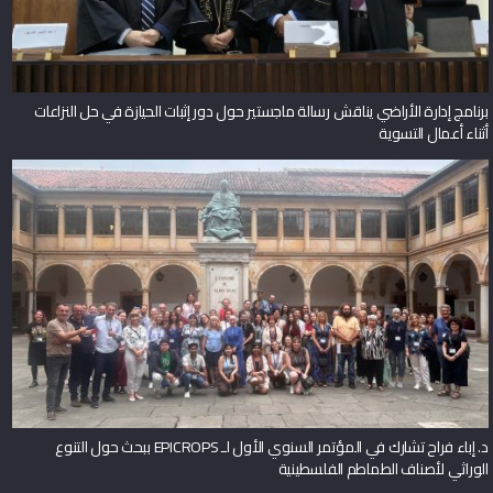
برنامج إدارة الأراضي يناقش رسالة ماجستير حول دور إثبات الحيازة في حل النزاعات
أثناء أعمال التسوية
د. إباء فراح تشارك في المؤتمر السنوي الأول لـ EPICROPS ببحث حول التنوع
الوراثي لأصناف الطماطم الفلسطينية