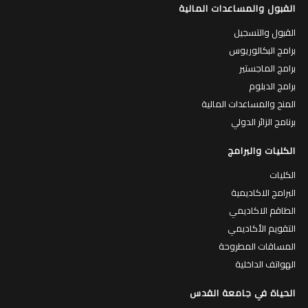
القبول والمساعدات المالية
القبول والتسجيل
برامج البكالوريوس
برامج الماجستير
برامج الدبلوم
المنح والمساعدات المالية
برنامج الزائر الدولي
الكليات والبرامج
الكليات
البرامج الاكاديمية
الطاقم الاكاديمي
التقويم الأكاديمي
المساقات المطروحة
الهواتف الداخلية
الحياة في جامعة القدس