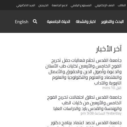
الطالب
الصف الإلكتروني
المستودع الرقمي
ادعم الجامعة
الخريجين
البريد الالكتروني
English
البحث والتطوير
اخبار وانشطة
الحياة الجامعية
آخر الأخبار
جامعة القدس تختتم فعاليات حفل تخريج
الفوج الخامس والأربعين لكليات طب الأسنان
والدعوة وأصول الدين والحقوق والأعمال
والاقتصاد والعلوم والتكنولوجيا والعلوم
التربوية والآداب
قبل 10 mins
جامعة القدس تطلق احتفالات تخريج الفوج
الخامس والأربعين من كليات الطب
والهندسة والقدس بارد والدراسات العليا
Yesterday الساعة 9:08 pm
جامعة القدس تحصد اعتماد برنامج دكتور