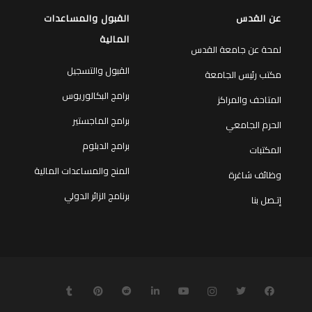
عن القدس
القبول والمساعدات
المالية
لمحة عن جامعة القدس
القبول والتسجيل
مكتب رئيس الجامعة
برامج البكالوريوس
المتاحف والمراكز
برامج الماجستير
الحرم الجامعي
برامج الدبلوم
المكتبات
المنح والمساعدات المالية
وظائف شاغرة
برنامج الزائر الدولي
إتـصل بنا