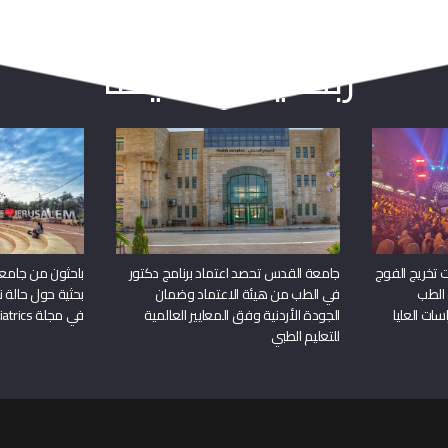
ربما يعجبك أيضا
 تخريج الفوج
جامعة القدس تحصد اعتماد برنامج دكتور
باحثون من جامع
 الطب
في الطب من هيئة الاعتماد وضمان
بحثية حول حالة نا
سات العليا
الجودة الأردنية وفق المعايير العالمية
في مجلة Frontiers in Pediatrics
للتعليم الطبي