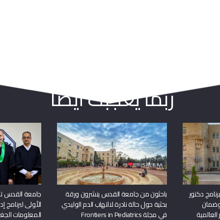
ربما يعجبك أيضا
نامج دكتور
باحثون من جامعة القدس ينشرون ورقة
جامعة القدس تن
وضمان
بحثية حول حالة نادرة لالتهاب الدم الوليدي
الأولى لبرنامج إ
 العالمية
في مجلة Frontiers in Pediatrics
المعلومات الجغر