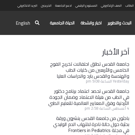
الطالب
الصف الإلكتروني
المستودع الرقمي
ادعم الجامعة
الخريجين
البريد الالكتروني
English
البحث والتطوير
اخبار وانشطة
الحياة الجامعية
آخر الأخبار
جامعة القدس تطلق احتفالات تخريج الفوج
الخامس والأربعين من كليات الطب
والهندسة والقدس بارد والدراسات العليا
Yesterday الساعة 9:08 pm
جامعة القدس تحصد اعتماد برنامج دكتور
في الطب من هيئة الاعتماد وضمان الجودة
الأردنية وفق المعايير العالمية للتعليم الطبي
4 أغسطس الساعة 2:58 pm
باحثون من جامعة القدس ينشرون ورقة
بحثية حول حالة نادرة لالتهاب الدم الوليدي
في مجلة Frontiers in Pediatrics