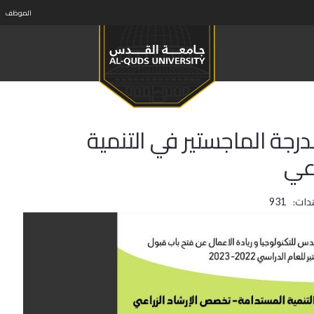
الموظف
رجة الماجستير في التنمية
اعي
دات:
931