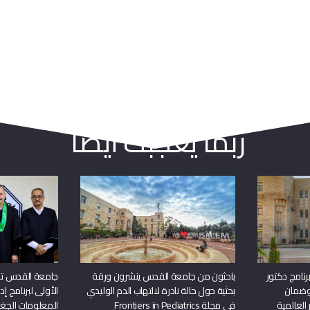
ربما يعجبك أيضا
نامج دكتور
باحثون من جامعة القدس ينشرون ورقة
جامعة القدس تن
وضمان
بحثية حول حالة نادرة لالتهاب الدم الوليدي
الأولى لبرنامج إ
 العالمية
في مجلة Frontiers in Pediatrics
المعلومات الجغر