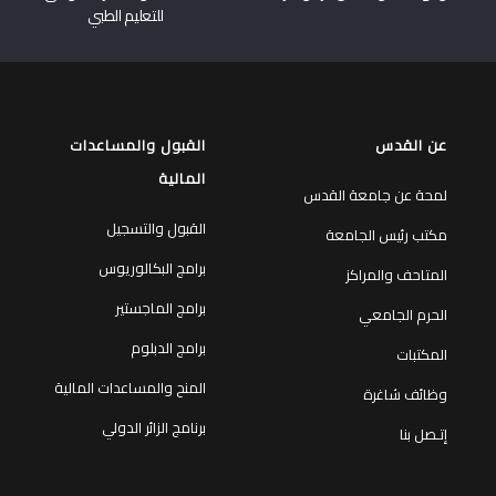
للتعليم الطبي
عن القدس
القبول والمساعدات
المالية
لمحة عن جامعة القدس
القبول والتسجيل
مكتب رئيس الجامعة
برامج البكالوريوس
المتاحف والمراكز
برامج الماجستير
الحرم الجامعي
برامج الدبلوم
المكتبات
المنح والمساعدات المالية
وظائف شاغرة
برنامج الزائر الدولي
إتـصل بنا