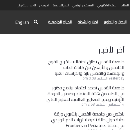
الطالب
الصف الإلكتروني
المستودع الرقمي
ادعم الجامعة
الخريجين
البريد الالكتروني
English
البحث والتطوير
اخبار وانشطة
الحياة الجامعية
آخر الأخبار
جامعة القدس تطلق احتفالات تخريج الفوج
الخامس والأربعين من كليات الطب
والهندسة والقدس بارد والدراسات العليا
Yesterday الساعة 9:08 pm
جامعة القدس تحصد اعتماد برنامج دكتور
في الطب من هيئة الاعتماد وضمان الجودة
الأردنية وفق المعايير العالمية للتعليم الطبي
4 أغسطس الساعة 2:58 pm
باحثون من جامعة القدس ينشرون ورقة
بحثية حول حالة نادرة لالتهاب الدم الوليدي
في مجلة Frontiers in Pediatrics