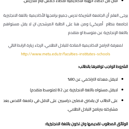
اثنان من أعضاء الهيئة الأكاديمية لقضاء خمس أيام للتدريس.
يرجى العلم أن الجامعة الشريكة تدرس جميع برامجها الأكاديمية باللغة الانجليزية
(جامعة بنظام أمريكي) ومن هنا على الطلبة المرشحين ان لا يقل مستواهم
باللغة الإنجليزية عن متوسط او متقدم
لمعرفة البرامج الاكاديمية المتاحة للتبادل الطلابي، الرجاء زيارة الرابط التالي
http://www.metu.edu.tr/faculties-institutes-schools
الشروط الواجب توافرها بالطالب:
لايقل معدله التراكمي عن 80%
لايقل مستواه باللغة الانجليزية عن B2 (متوسط متقدم)
على الطالب ان يقضي فصلين دراسيين على الاقل في جامعة القدس بعد
مشاركته ببرنامج التبادل الطلابي.
الوثائق المطلوب تقديمها وان تكون باللغة الانجليزية: