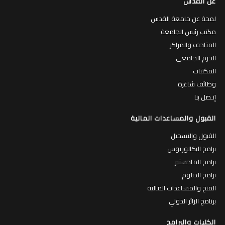
عن القدس
لمحة عن جامعة القدس
مكتب رئيس الجامعة
المتاحف والمراكز
الحرم الجامعي
المكتبات
وظائف شاغرة
إتـصل بنا
القبول والمساعدات المالية
القبول والتسجيل
برامج البكالوريوس
برامج الماجستير
برامج الدبلوم
المنح والمساعدات المالية
برنامج الزائر الدولي
الكليات والبرامج