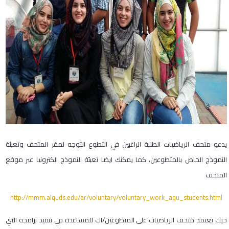
يدعو متحف الرياضيات الطلبة الراغبين في التطوع التوجه لمقر المتحف وتعبئة
النموذج الخاص بالمتطوعين، كما يمكنك ايضا تعبئة النموذج الكترونيا عبر موقع
المتحف
http://mmm.alquds.edu/ar/voluntary/voluntary_work_aqu_students.html
حيث يعتمد متحف الرياضيات على المتطوعين/ات للمساعدة في تنفيذ برامجه التي