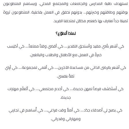
تستهدف طلبة المدارس والجامعات والمجتمع المحلي. ويساهم المتطوعون
بوقتهم وطاقتهم وخبرتهم… بدونهم نخفق في العمل بفاعلية. المتطوعون ثروةَ
ثمينة جداً نعترف بها كعنصر مكمّل لمتحفنا الفريد.
لماذا أتطوّع؟
كي أشعر بأنني مفيد وأستحق التقدير…. كي أقضي وقتاً ممتعاً…. كي أكتِسب
خبرةً في العمل مع الأطفال والطلاب والبالغين.
كي أشعر بالرضى الذاتي من مساعدة الآخرين…. كي أنتمي لمجموعة…. كي أبِني
ثقةً بنفسي.
كي أستَكشف فرصاً لمهن جديدة…. كي أخدم مجتمعي…. كي أتَعلّم مهارات
جديدة.
كي يصبح لي أصدقاء جدّد…. كي أملأَ وقت فراغي…. كي أُساهم في تجاربي
ومهاراتي وقدراتي.