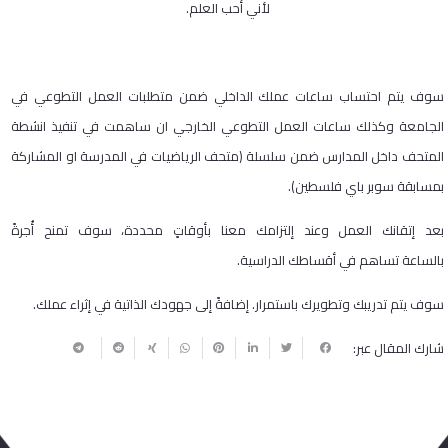
لأني أحب العلم.
سوف يتم احتساب ساعات عملك الداخلي ضمن متطلبات العمل التطوعي في
الجامعة وكذلك ساعات العمل التطوعي الخارجي ان ساهمت في تنفيذ انشطة
المتحف داخل المدارس ضمن سلسلة (متحف الرياضيات في المدرسة او المشاركة
بمسابقة سوبر باي فلسطين).
بعد إتقانك العمل وعند إلتزامك معنا بأوقاتٍ محددة، سوف تمنح أُجرةً
بالساعة تساهم في أقساطك الدراسية.
سوف يتم تدريبك وتطويرك باستمرار. إضافةً إلى جهودك الذاتية في إثراء عملك.
شارك المقال عبر: