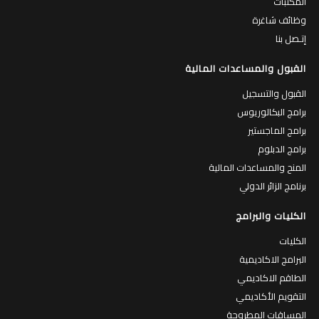
المكتبات
وظائف شاغرة
إتـصل بنا
القبول والمساعدات المالية
القبول والتسجيل
برامج البكالوريوس
برامج الماجستير
برامج الدبلوم
المنح والمساعدات المالية
برنامج الزائر الدولي
الكليات والبرامج
الكليات
البرامج الاكاديمية
الطاقم الاكاديمي
التقويم الأكاديمي
المساقات المطروحة