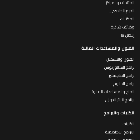
المتاحف والمراكز
الحرم الجامعي
المكتبات
وظائف شاغرة
إتـصل بنا
القبول والمساعدات المالية
القبول والتسجيل
برامج البكالوريوس
برامج الماجستير
برامج الدبلوم
المنح والمساعدات المالية
برنامج الزائر الدولي
الكليات والبرامج
الكليات
البرامج الاكاديمية
الطاقم الاكاديمي