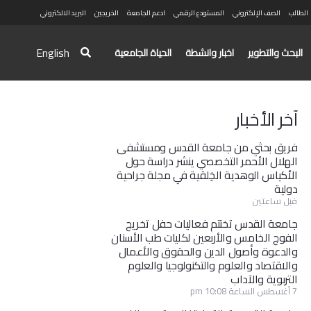
الطالب
الصف الإلكتروني
المستودع الرقمي
ادعم الجامعة
الخريجين
البريد الالكتروني
English
البحث والتطوير
اخبار وانشطة
الحياة الجامعية
آخر الأخبار
فريق بحثي من جامعة القدس ومستشفى
الهلال الأحمر التخصصي ينشر دراسة حول
الأكياس الوهدية الخِلقية في مجلة جراحية
دولية
قبل ساعتين
جامعة القدس تختتم فعاليات حفل تخريج
الفوج الخامس والأربعين لكليات طب الأسنان
والدعوة وأصول الدين والحقوق والأعمال
والاقتصاد والعلوم والتكنولوجيا والعلوم
التربوية والآداب
7 أغسطس الساعة 10:08 pm