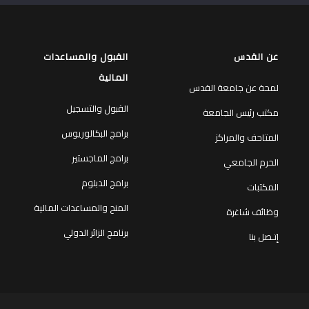
عن القدس
القبول والمساعدات
المالية
لمحة عن جامعة القدس
القبول والتسجيل
مكتب رئيس الجامعة
برامج البكالوريوس
المتاحف والمراكز
برامج الماجستير
الحرم الجامعي
برامج الدبلوم
المكتبات
المنح والمساعدات المالية
وظائف شاغرة
برنامج الزائر الدولي
إتـصل بنا