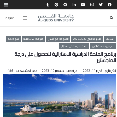
English
إعـلانات
العام الدراسي 2022/2023
المنح وبرامج التبادل
منح الدراسات العليا
منح خارجية
منح في جامعات اخرى
منحة الدراسة في استراليا
برنامج المنحة الدراسية الاسترالية للحصول على درجة
الماجستير
نشر بتاريخ
فبراير 14, 2022
آخر تحديث
ديسمبر 10, 2023
عدد المشاهدات:
456